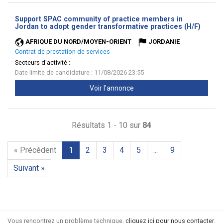
Support SPAC community of practice members in
(Nouve
Jordan to adopt gender transformative practices (H/F)
fenêtr
AFRIQUE DU NORD/MOYEN-ORIENT
JORDANIE
Contrat de prestation de services
Secteurs d'activité :
Date limite de candidature : 11/08/2026 23:55
Voir l'annonce
Résultats 1 - 10 sur
84
« Précédent
1
2
3
4
5
...
9
Suivant »
Vous rencontrez un problème technique,
cliquez ici pour nous contacter
.