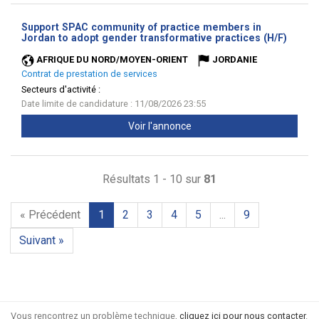
Support SPAC community of practice members in
(Nouve
Jordan to adopt gender transformative practices (H/F)
fenêtr
AFRIQUE DU NORD/MOYEN-ORIENT
JORDANIE
Contrat de prestation de services
Secteurs d'activité :
Date limite de candidature : 11/08/2026 23:55
Voir l'annonce
Résultats 1 - 10 sur
81
« Précédent
1
2
3
4
5
...
9
Suivant »
Vous rencontrez un problème technique,
cliquez ici pour nous contacter
.