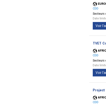
EURO
CDD
Secteurs d
Date limi
Voir l
TVET Co
AFRI
CDD
Secteurs d
Date limi
Voir l
Project
AFRI
CDD