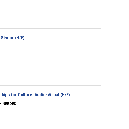
(Nouvelle
Sénior (H/F)
fenêtre)
(Nouvelle
hips for Culture: Audio-Visual (H/F)
fenêtre)
N NEEDED