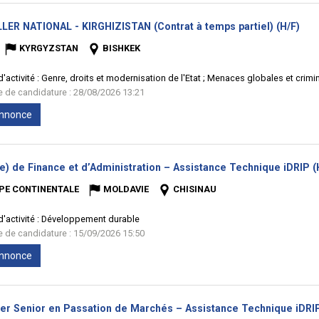
(No
LER NATIONAL - KIRGHIZISTAN (Contrat à temps partiel) (H/F)
fenê
KYRGYZSTAN
BISHKEK
'activité :
Genre, droits et modernisation de l'Etat ; Menaces globales et crim
te de candidature : 28/08/2026 13:21
'annonce
e) de Finance et d’Administration – Assistance Technique iDRIP (
PE CONTINENTALE
MOLDAVIE
CHISINAU
'activité :
Développement durable
te de candidature : 15/09/2026 15:50
'annonce
ler Senior en Passation de Marchés – Assistance Technique iDRIP