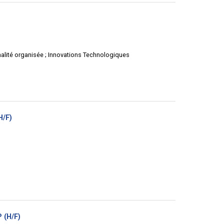
uvelle
tre)
inalité organisée ; Innovations Technologiques
(Nouvelle
H/F)
fenêtre)
(Nouvelle
 (H/F)
fenêtre)