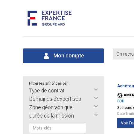
On recru
Mon compte
Filtrer les annonces par :
Acheteu
Type de contrat
AMÉR
Domaines d'expertises
CDD
Zone géographique
Secteurs d
Date limi
Durée de la mission
Voir l