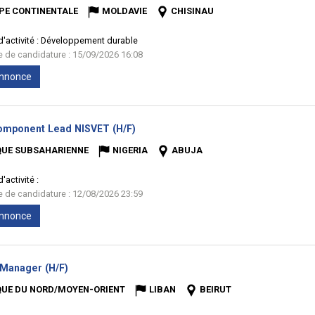
PE CONTINENTALE
MOLDAVIE
CHISINAU
'activité :
Développement durable
te de candidature : 15/09/2026 16:08
'annonce
(Nouvelle
mponent Lead NISVET (H/F)
fenêtre)
QUE SUBSAHARIENNE
NIGERIA
ABUJA
'activité :
te de candidature : 12/08/2026 23:59
'annonce
(Nouvelle
 Manager (H/F)
fenêtre)
QUE DU NORD/MOYEN-ORIENT
LIBAN
BEIRUT