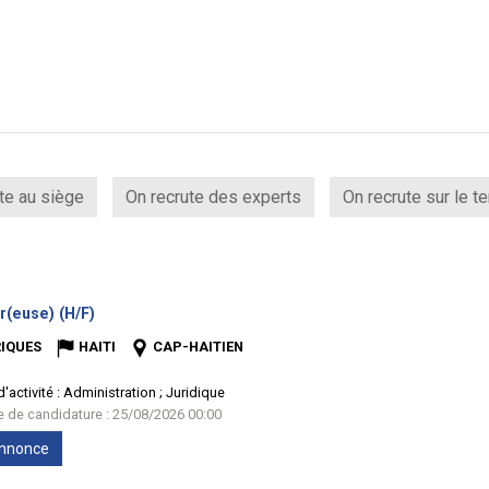
te au siège
On recrute des experts
On recrute sur le te
(Nouvelle
r(euse) (H/F)
fenêtre)
IQUES
HAITI
CAP-HAITIEN
'activité :
Administration ; Juridique
te de candidature : 25/08/2026 00:00
'annonce