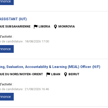
'annonce
(Nouvelle
ASSISTANT (H/F)
fenêtre)
QUE SUBSAHARIENNE
LIBERIA
MONROVIA
'activité :
te de candidature : 18/08/2026 17:00
'annonce
(Nou
ng, Evaluation, Accountability & Learning (MEAL) Officer (H/F)
fenê
QUE DU NORD/MOYEN-ORIENT
LIBAN
BEIRUT
'activité :
te de candidature : 21/08/2026 16:46
'annonce