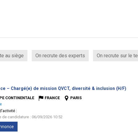
te au siège
On recrute des experts
On recrute sur le te
(Nouv
ce – Chargé(e) de mission QVCT, diversité & inclusion (H/F)
fenêt
PE CONTINENTALE
FRANCE
PARIS
e
'activité :
te de candidature : 06/09/2026 10:52
'annonce