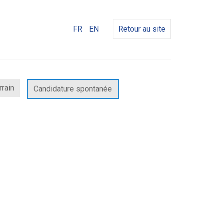
FR
EN
Retour au site
rrain
Candidature spontanée
elle
re)