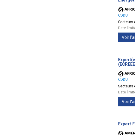
Énergét
AFRI
CDDU
Secteurs d
Date limi
Voir l
Expert(e
(ECREEE)
AFRI
CDDU
Secteurs d
Date limi
Voir l
Expert 
AMÉR