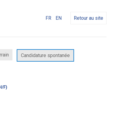
FR
EN
Retour au site
rrain
Candidature spontanée
(Nouvelle
H/F)
fenêtre)