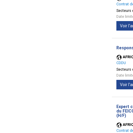
Contrat d
Secteurs d
Date limi
Voir l
Respons
AFRI
CDDU
Secteurs d
Date limi
Voir l
Expert c
du FEIC
(No
(H/F)
fen
AFRI
Contrat d