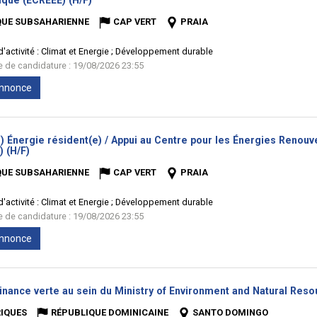
ique (ECREEE) (H/F)
fenêtre)
QUE SUBSAHARIENNE
CAP VERT
PRAIA
'activité :
Climat et Energie ; Développement durable
te de candidature : 19/08/2026 23:55
'annonce
) Énergie résident(e) / Appui au Centre pour les Énergies Renouve
(Nouvelle
 (H/F)
fenêtre)
QUE SUBSAHARIENNE
CAP VERT
PRAIA
'activité :
Climat et Energie ; Développement durable
te de candidature : 19/08/2026 23:55
'annonce
Finance verte au sein du Ministry of Environment and Natural Res
IQUES
RÉPUBLIQUE DOMINICAINE
SANTO DOMINGO