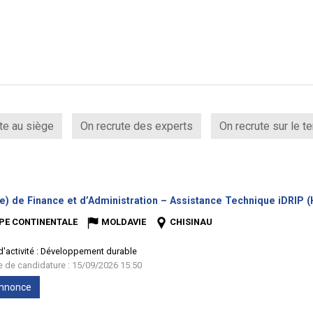
te au siège
On recrute des experts
On recrute sur le te
e) de Finance et d’Administration – Assistance Technique iDRIP (
PE CONTINENTALE
MOLDAVIE
CHISINAU
'activité :
Développement durable
te de candidature : 15/09/2026 15:50
'annonce