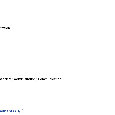
stration
financière ; Administration ; Communication
(Nouvelle
ipements (H/F)
fenêtre)