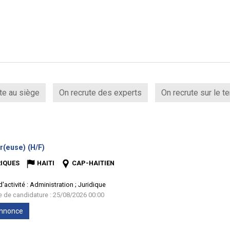
te au siège
On recrute des experts
On recrute sur le te
(Nouvelle
r(euse) (H/F)
fenêtre)
IQUES
HAITI
CAP-HAITIEN
'activité :
Administration ; Juridique
te de candidature : 25/08/2026 00:00
'annonce