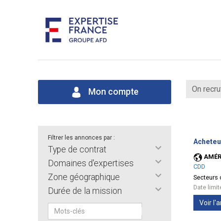
On recru
Mon compte
Filtrer les annonces par :
Acheteu
Type de contrat
AMÉR
Domaines d'expertises
CDD
Zone géographique
Secteurs d
Date limi
Durée de la mission
Voir l