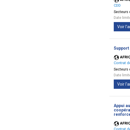
CDD
Secteurs d
Date limi
Voir l
Support
AFRI
Contrat d
Secteurs d
Date limi
Voir l
Appui a
coopérat
renforc
AFRI
Contrat d