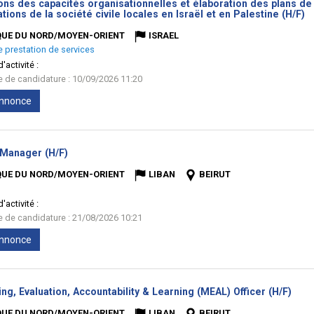
ions des capacités organisationnelles et élaboration des plans d
(
tions de la société civile locales en Israël et en Palestine (H/F)
fe
QUE DU NORD/MOYEN-ORIENT
ISRAEL
e prestation de services
'activité :
te de candidature : 10/09/2026 11:20
'annonce
(Nouvelle
 Manager (H/F)
fenêtre)
QUE DU NORD/MOYEN-ORIENT
LIBAN
BEIRUT
'activité :
te de candidature : 21/08/2026 10:21
'annonce
(Nou
ng, Evaluation, Accountability & Learning (MEAL) Officer (H/F)
fenê
QUE DU NORD/MOYEN-ORIENT
LIBAN
BEIRUT