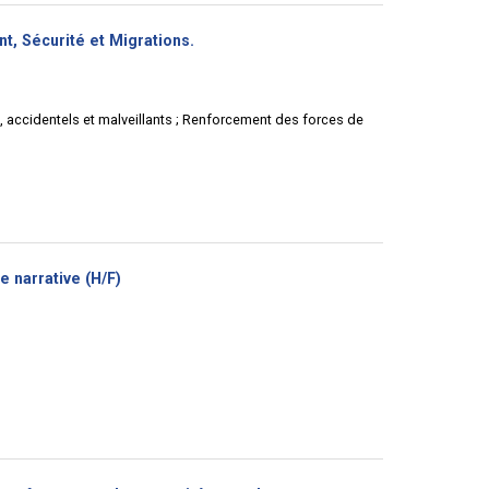
(Nouvelle
nt, Sécurité et Migrations.
fenêtre)
s, accidentels et malveillants ; Renforcement des forces de
(Nouvelle
 narrative (H/F)
fenêtre)