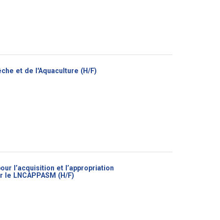
(Nouvelle
êche et de l'Aquaculture (H/F)
fenêtre)
r l’acquisition et l’appropriation
(Nouvelle
our le LNCAPPASM (H/F)
fenêtre)