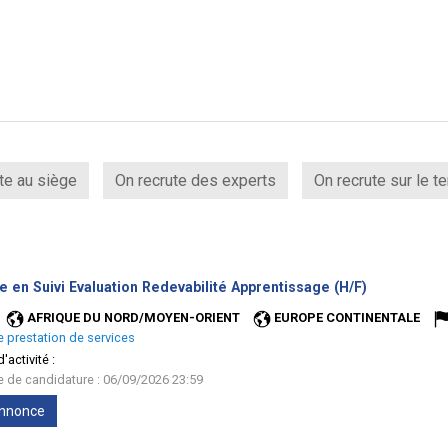
te au siège
On recrute des experts
On recrute sur le te
(Nouvelle
e en Suivi Evaluation Redevabilité Apprentissage (H/F)
fenêtre)
AFRIQUE DU NORD/MOYEN-ORIENT
EUROPE CONTINENTALE
e prestation de services
'activité :
te de candidature : 06/09/2026 23:59
'annonce