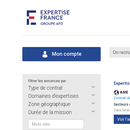
On recru
Mon compte
Filtrer les annonces par :
Expertis
Type de contrat
ASIE
Domaines d'expertises
Contrat d
Zone géographique
Secteurs d
Date limi
Durée de la mission
Voir l