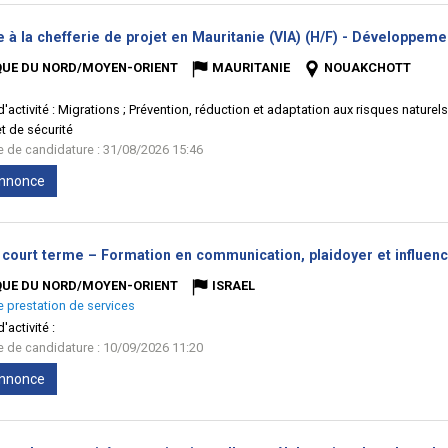
e à la chefferie de projet en Mauritanie (VIA) (H/F) - Développeme
QUE DU NORD/MOYEN-ORIENT
MAURITANIE
NOUAKCHOTT
'activité :
Migrations ; Prévention, réduction et adaptation aux risques naturel
t de sécurité
te de candidature : 31/08/2026 15:46
'annonce
court terme – Formation en communication, plaidoyer et influence
QUE DU NORD/MOYEN-ORIENT
ISRAEL
e prestation de services
'activité :
te de candidature : 10/09/2026 11:20
'annonce