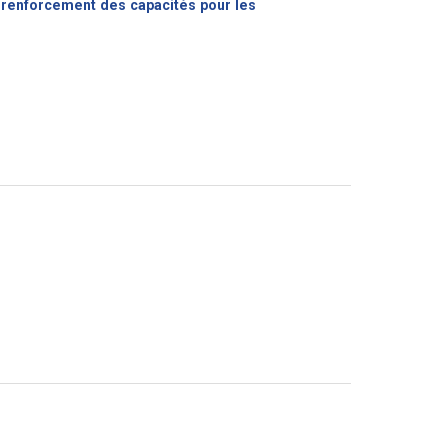
e renforcement des capacités pour les
Nouvelle
nêtre)
velle
tre)