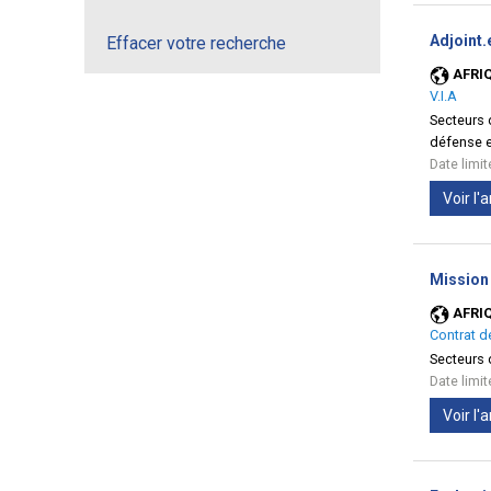
Adjoint.
Effacer votre recherche
AFRI
V.I.A
Secteurs d
défense e
Date limi
Voir l
Mission 
AFRI
Contrat d
Secteurs d
Date limi
Voir l