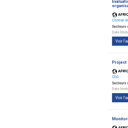
Evaluat
organisa
AFRI
Contrat d
Secteurs d
Date limi
Voir l
Project
AFRI
CDD
Secteurs d
Date limi
Voir l
Monitori
AFRI