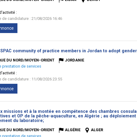
'activité :
te de candidature : 21/08/2026 16:46
'annonce
 SPAC community of practice members in Jordan to adopt gender 
QUE DU NORD/MOYEN-ORIENT
JORDANIE
e prestation de services
'activité :
te de candidature : 11/08/2026 23:55
'annonce
ux missions et à la montée en compétence des chambres consula
ives et OP de la pêche-aquaculture, en Algérie ; au déploiement d
(Nouvelle
ement du laboratoire;
fenêtre)
QUE DU NORD/MOYEN-ORIENT
ALGÉRIE
ALGER
e prestation de services