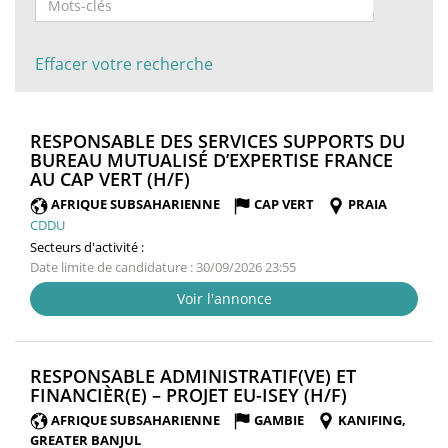
Effacer votre recherche
RESPONSABLE DES SERVICES SUPPORTS DU
BUREAU MUTUALISÉ D’EXPERTISE FRANCE
(NOUVELLE
AU CAP VERT (H/F)
FENÊTRE)
AFRIQUE SUBSAHARIENNE
CAP VERT
PRAIA
CDDU
Secteurs d'activité :
Date limite de candidature : 30/09/2026 23:55
Voir l'annonce
RESPONSABLE ADMINISTRATIF(VE) ET
(NOUVELLE
FINANCIÈR(E) – PROJET EU-ISEY (H/F)
FENÊTRE)
AFRIQUE SUBSAHARIENNE
GAMBIE
KANIFING,
GREATER BANJUL