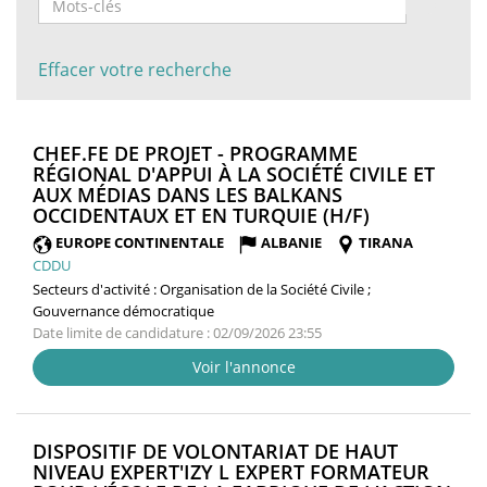
Effacer votre recherche
CHEF.FE DE PROJET - PROGRAMME
RÉGIONAL D'APPUI À LA SOCIÉTÉ CIVILE ET
AUX MÉDIAS DANS LES BALKANS
(NOUVELLE
OCCIDENTAUX ET EN TURQUIE (H/F)
FENÊTRE)
EUROPE CONTINENTALE
ALBANIE
TIRANA
CDDU
Secteurs d'activité :
Organisation de la Société Civile ;
Gouvernance démocratique
Date limite de candidature : 02/09/2026 23:55
Voir l'annonce
DISPOSITIF DE VOLONTARIAT DE HAUT
NIVEAU EXPERT'IZY L EXPERT FORMATEUR