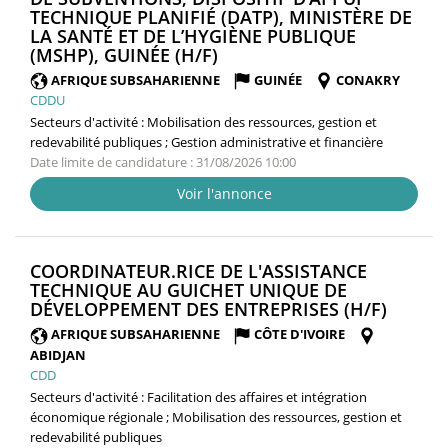
TECHNIQUE PLANIFIÉ (DATP), MINISTÈRE DE
LA SANTÉ ET DE L’HYGIÈNE PUBLIQUE
(NOUVELLE
(MSHP), GUINÉE (H/F)
FENÊTRE)
AFRIQUE SUBSAHARIENNE
GUINÉE
CONAKRY
CDDU
Secteurs d'activité :
Mobilisation des ressources, gestion et
redevabilité publiques ; Gestion administrative et financière
Date limite de candidature : 31/08/2026 10:00
Voir l'annonce
COORDINATEUR.RICE DE L'ASSISTANCE
TECHNIQUE AU GUICHET UNIQUE DE
(NOUV
DÉVELOPPEMENT DES ENTREPRISES (H/F)
FENÊTR
AFRIQUE SUBSAHARIENNE
CÔTE D'IVOIRE
ABIDJAN
CDD
Secteurs d'activité :
Facilitation des affaires et intégration
économique régionale ; Mobilisation des ressources, gestion et
redevabilité publiques