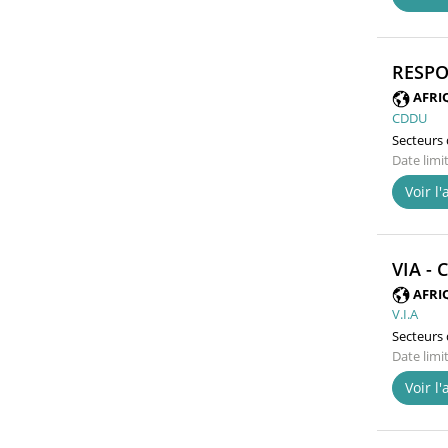
RESPO
AFRI
CDDU
Secteurs d
Date limi
Voir l
VIA -
AFRI
V.I.A
Secteurs d
Date limi
Voir l