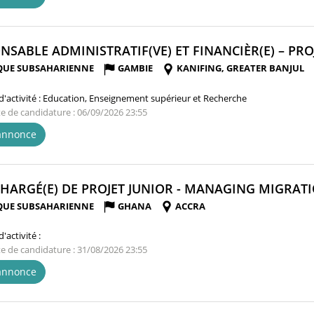
NSABLE ADMINISTRATIF(VE) ET FINANCIÈR(E) – PROJ
QUE SUBSAHARIENNE
GAMBIE
KANIFING, GREATER BANJUL
'activité :
Education, Enseignement supérieur et Recherche
te de candidature : 06/09/2026 23:55
'annonce
 CHARGÉ(E) DE PROJET JUNIOR - MANAGING MIGRATI
QUE SUBSAHARIENNE
GHANA
ACCRA
'activité :
te de candidature : 31/08/2026 23:55
'annonce