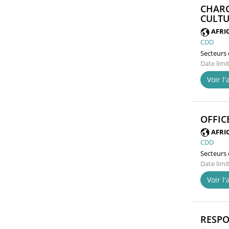
CHARG
CULTU
AFRI
CDD
Secteurs d
Date limi
Voir l
OFFIC
AFRI
CDD
Secteurs d
Date limi
Voir l
RESPO