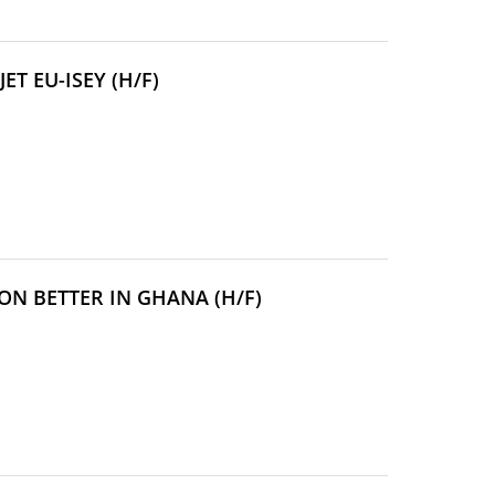
(NOUVELLE
ET EU-ISEY (H/F)
FENÊTRE)
(NOUVELLE
ON BETTER IN GHANA (H/F)
FENÊTRE)