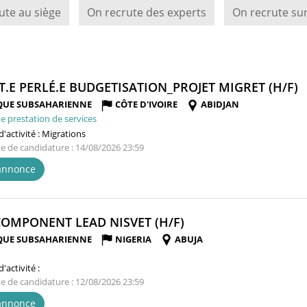
ute au siège
On recrute des experts
On recrute sur
(
T.E PERLÉ.E BUDGETISATION_PROJET MIGRET (H/F)
F
QUE SUBSAHARIENNE
CÔTE D'IVOIRE
ABIDJAN
e prestation de services
'activité :
Migrations
te de candidature : 14/08/2026 23:59
'annonce
(NOUVELLE
COMPONENT LEAD NISVET (H/F)
FENÊTRE)
QUE SUBSAHARIENNE
NIGERIA
ABUJA
'activité :
te de candidature : 12/08/2026 23:59
'annonce