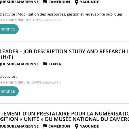
QUE SUBSAHARIENNE
CAMEROUN
YAOUNDÉ
'activité :
Mobilisation des ressources, gestion et redevabilité publiques
te de candidature : 07/09/2026 23:59
'annonce
LEADER - JOB DESCRIPTION STUDY AND RESEARCH I
(NOUVELLE
(H/F)
FENÊTRE)
QUE SUBSAHARIENNE
KENYA
'activité :
te de candidature : 06/09/2026 20:18
'annonce
TEMENT D'UN PRESTATAIRE POUR LA NUMÉRISATIO
OSITION « UNITÉ » DU MUSÉE NATIONAL DU CAMER
QUE SUBSAHARIENNE
CAMEROUN
YAOUNDÉ