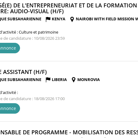
É(E) DE L'ENTREPRENEURIAT ET DE LA FORMATION
(NOUVELLE
RE: AUDIO-VISUAL (H/F)
FENÊTRE)
QUE SUBSAHARIENNE
KENYA
NAIROBI WITH FIELD MISSION
'activité :
Culture et patrimoine
te de candidature : 10/08/2026 23:59
'annonce
(NOUVELLE
E ASSISTANT (H/F)
FENÊTRE)
QUE SUBSAHARIENNE
LIBERIA
MONROVIA
'activité :
te de candidature : 18/08/2026 17:00
'annonce
NSABLE DE PROGRAMME - MOBILISATION DES RESS