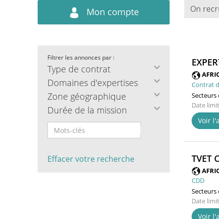
On recr
Mon compte
Filtrer les annonces par :
EXPER
Type de contrat
AFRI
Domaines d'expertises
Contrat d
Zone géographique
Secteurs d
Date limi
Durée de la mission
Voir l
TVET 
Effacer votre recherche
AFRI
CDD
Secteurs d
Date limi
Voir l