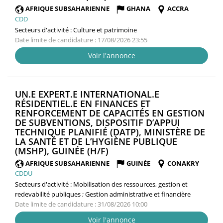
FENÊTRE)
AFRIQUE SUBSAHARIENNE
GHANA
ACCRA
CDD
Secteurs d'activité :
Culture et patrimoine
Date limite de candidature : 17/08/2026 23:55
Voir l'annonce
UN.E EXPERT.E INTERNATIONAL.E
RÉSIDENTIEL.E EN FINANCES ET
RENFORCEMENT DE CAPACITÉS EN GESTION
DE SUBVENTIONS, DISPOSITIF D’APPUI
TECHNIQUE PLANIFIÉ (DATP), MINISTÈRE DE
LA SANTÉ ET DE L’HYGIÈNE PUBLIQUE
(NOUVELLE
(MSHP), GUINÉE (H/F)
FENÊTRE)
AFRIQUE SUBSAHARIENNE
GUINÉE
CONAKRY
CDDU
Secteurs d'activité :
Mobilisation des ressources, gestion et
redevabilité publiques ; Gestion administrative et financière
Date limite de candidature : 31/08/2026 10:00
Voir l'annonce