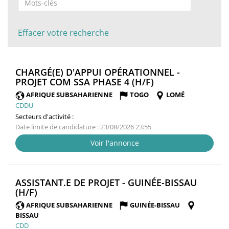
Effacer votre recherche
CHARGÉ(E) D'APPUI OPÉRATIONNEL -
(NOUVELLE
PROJET COM SSA PHASE 4 (H/F)
FENÊTRE)
AFRIQUE SUBSAHARIENNE
TOGO
LOMÉ
CDDU
Secteurs d'activité :
Date limite de candidature : 23/08/2026 23:55
Voir l'annonce
ASSISTANT.E DE PROJET - GUINÉE-BISSAU
(NOUVELLE
(H/F)
FENÊTRE)
AFRIQUE SUBSAHARIENNE
GUINÉE-BISSAU
BISSAU
CDD