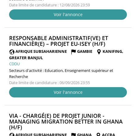
Date limite de candidature : 12/08/2026 23:59
Voir l'annonce
RESPONSABLE ADMINISTRATIF(VE) ET
(NOUVELLE
FINANCIÈR(E) – PROJET EU-ISEY (H/F)
FENÊTRE)
AFRIQUE SUBSAHARIENNE
GAMBIE
KANIFING,
GREATER BANJUL
CDDU
Secteurs d'activité :
Education, Enseignement supérieur et
Recherche
Date limite de candidature : 06/09/2026 23:55
Voir l'annonce
VIA - CHARGÉ(E) DE PROJET JUNIOR -
MANAGING MIGRATION BETTER IN GHANA
(NOUVELLE
(H/F)
FENÊTRE)
AFRIQUE SUBSAHARIENNE
GHANA
ACCRA