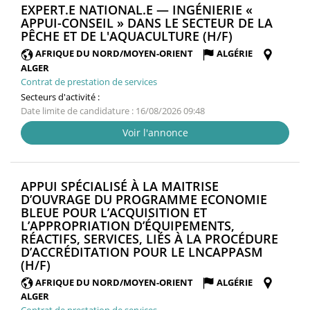
EXPERT.E NATIONAL.E — INGÉNIERIE «
APPUI-CONSEIL » DANS LE SECTEUR DE LA
(NOUVELLE
PÊCHE ET DE L'AQUACULTURE (H/F)
FENÊTRE)
AFRIQUE DU NORD/MOYEN-ORIENT
ALGÉRIE
ALGER
Contrat de prestation de services
Secteurs d'activité :
Date limite de candidature : 16/08/2026 09:48
Voir l'annonce
APPUI SPÉCIALISÉ À LA MAITRISE
D’OUVRAGE DU PROGRAMME ECONOMIE
BLEUE POUR L’ACQUISITION ET
L’APPROPRIATION D’ÉQUIPEMENTS,
RÉACTIFS, SERVICES, LIÉS À LA PROCÉDURE
D’ACCRÉDITATION POUR LE LNCAPPASM
(NOUVELLE
(H/F)
FENÊTRE)
AFRIQUE DU NORD/MOYEN-ORIENT
ALGÉRIE
ALGER