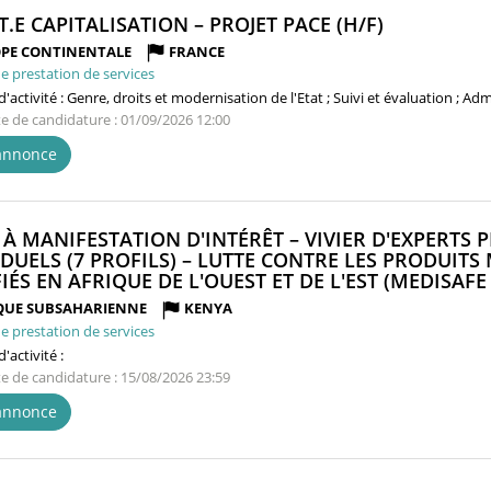
(NOUVELLE
T.E CAPITALISATION – PROJET PACE (H/F)
FENÊTRE)
PE CONTINENTALE
FRANCE
e prestation de services
'activité :
Genre, droits et modernisation de l'Etat ; Suivi et évaluation ; Ad
te de candidature : 01/09/2026 12:00
'annonce
 À MANIFESTATION D'INTÉRÊT – VIVIER D'EXPERT
IDUELS (7 PROFILS) – LUTTE CONTRE LES PRODUITS
FIÉS EN AFRIQUE DE L'OUEST ET DE L'EST (MEDISAFE
QUE SUBSAHARIENNE
KENYA
e prestation de services
'activité :
te de candidature : 15/08/2026 23:59
'annonce