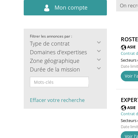
On recr
Mon compte
Filtrer les annonces par :
ROSTE
Type de contrat
ASIE
Domaines d'expertises
Contrat d
Zone géographique
Secteurs d
Date limi
Durée de la mission
Voir l
EXPER
Effacer votre recherche
ASIE
Contrat d
Secteurs d
Date limi
Voir l