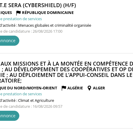
(NOUVELLE
T.E SERA (CYBERSHIELD) (H/F)
FENÊTRE)
IQUES
RÉPUBLIQUE DOMINICAINE
e prestation de services
'activité :
Menaces globales et criminalité organisée
te de candidature : 26/08/2026 17:00
'annonce
 AUX MISSIONS ET À LA MONTÉE EN COMPÉTENCE 
 ; AU DÉVELOPPEMENT DES COOPÉRATIVES ET OP D
IE ; AU DÉPLOIEMENT DE L’APPUI-CONSEIL DANS L
(NOUVELLE
ATOIRE;
FENÊTRE)
QUE DU NORD/MOYEN-ORIENT
ALGÉRIE
ALGER
e prestation de services
'activité :
Climat et Agriculture
te de candidature : 16/08/2026 09:57
'annonce