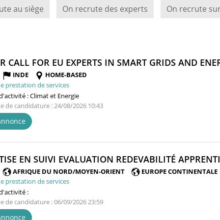
ute au siège
On recrute des experts
On recrute sur
R CALL FOR EU EXPERTS IN SMART GRIDS AND ENERG
INDE
HOME-BASED
e prestation de services
'activité :
Climat et Energie
te de candidature : 24/08/2026 10:43
'annonce
TISE EN SUIVI EVALUATION REDEVABILITÉ APPRENTI
AFRIQUE DU NORD/MOYEN-ORIENT
EUROPE CONTINENTALE
e prestation de services
'activité :
te de candidature : 06/09/2026 23:59
'annonce