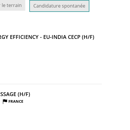
 le terrain
Candidature spontanée
(NOUVELLE
Y EFFICIENCY - EU-INDIA CECP (H/F)
FENÊTRE)
(NOUVELLE
SSAGE (H/F)
FENÊTRE)
FRANCE