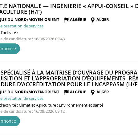
T.E NATIONAL.E — INGÉNIERIE « APPUI-CONSEIL » 
(NOUVELLE
ACULTURE (H/F)
FENÊTRE)
QUE DU NORD/MOYEN-ORIENT
ALGÉRIE
ALGER
e prestation de services
'activité :
te de candidature : 16/08/2026 09:48
'annonce
 SPÉCIALISÉ À LA MAITRISE D’OUVRAGE DU PROG
UISITION ET L’APPROPRIATION D’ÉQUIPEMENTS, RÉAC
DURE D’ACCRÉDITATION POUR LE LNCAPPASM (H/F
QUE DU NORD/MOYEN-ORIENT
ALGÉRIE
ALGER
e prestation de services
'activité :
Climat et Agriculture ; Environnement et santé
te de candidature : 16/08/2026 09:12
'annonce