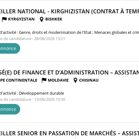
ILLER NATIONAL - KIRGHIZISTAN (CONTRAT À TEMPS
KYRGYZSTAN
BISHKEK
'activité :
Genre, droits et modernisation de l'Etat ; Menaces globales et cr
te de candidature : 28/08/2026 13:21
'annonce
É(E) DE FINANCE ET D’ADMINISTRATION – ASSISTAN
PE CONTINENTALE
MOLDAVIE
CHISINAU
'activité :
Développement durable
te de candidature : 15/09/2026 15:50
'annonce
ILLER SENIOR EN PASSATION DE MARCHÉS – ASSIST