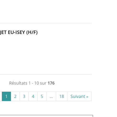
(NOUVELLE
ET EU-ISEY (H/F)
FENÊTRE)
Résultats 1 - 10 sur
176
1
2
3
4
5
...
18
Suivant »