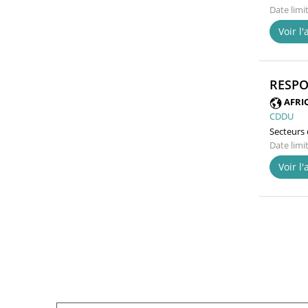
Date limi
Voir l
RESPO
AFRI
CDDU
Secteurs d
Date limi
Voir l