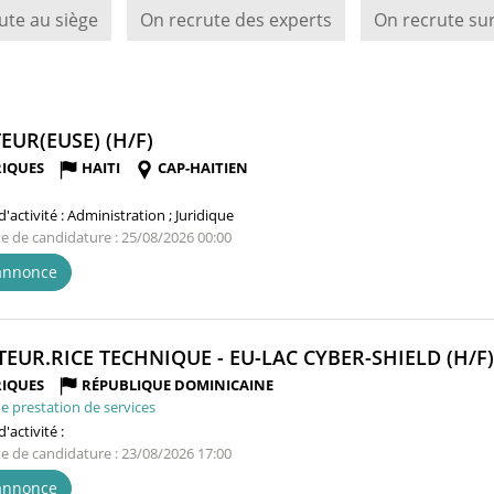
ute au siège
On recrute des experts
On recrute sur
(NOUVELLE
EUR(EUSE) (H/F)
FENÊTRE)
IQUES
HAITI
CAP-HAITIEN
'activité :
Administration ; Juridique
te de candidature : 25/08/2026 00:00
'annonce
TEUR.RICE TECHNIQUE - EU-LAC CYBER-SHIELD (H/F)
IQUES
RÉPUBLIQUE DOMINICAINE
e prestation de services
'activité :
te de candidature : 23/08/2026 17:00
'annonce