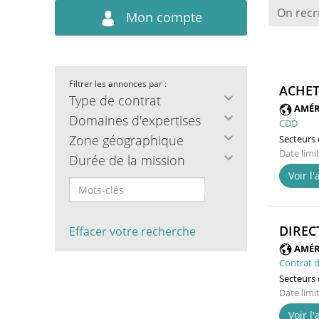
On recr
Mon compte
Filtrer les annonces par :
ACHET
Type de contrat
AMÉR
Domaines d'expertises
CDD
Zone géographique
Secteurs d
Date limi
Durée de la mission
Voir l
DIREC
Effacer votre recherche
AMÉR
Contrat d
Secteurs d
Date limi
Voir l