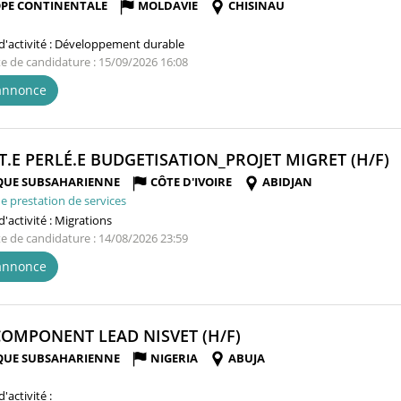
PE CONTINENTALE
MOLDAVIE
CHISINAU
'activité :
Développement durable
te de candidature : 15/09/2026 16:08
'annonce
(
T.E PERLÉ.E BUDGETISATION_PROJET MIGRET (H/F)
F
QUE SUBSAHARIENNE
CÔTE D'IVOIRE
ABIDJAN
e prestation de services
'activité :
Migrations
te de candidature : 14/08/2026 23:59
'annonce
(NOUVELLE
COMPONENT LEAD NISVET (H/F)
FENÊTRE)
QUE SUBSAHARIENNE
NIGERIA
ABUJA
'activité :