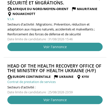
(NOUVELLE
SÉCURITÉ ET MIGRATIONS.
FENÊTRE)
AFRIQUE DU NORD/MOYEN-ORIENT
MAURITANIE
NOUAKCHOTT
V.I.A
Secteurs d'activité :
Migrations ; Prévention, réduction et
adaptation aux risques naturels, accidentels et malveillants ;
Renforcement des forces de défense et de sécurité
Date limite de candidature : 31/08/2026 15:46
Voir l'annonce
HEAD OF THE HEALTH RECOVERY OFFICE OF
(NOUV
THE MINISTRY OF HEALTH UKRAINE (H/F)
FENÊT
EUROPE CONTINENTALE
UKRAINE
KYIV
Contrat de prestation de services
Secteurs d'activité :
Date limite de candidature : 25/08/2026 23:59
Voir l'annonce