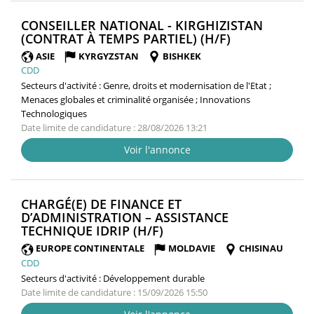
CONSEILLER NATIONAL - KIRGHIZISTAN
(NOUVELLE
(CONTRAT À TEMPS PARTIEL) (H/F)
FENÊTRE)
ASIE
KYRGYZSTAN
BISHKEK
CDD
Secteurs d'activité :
Genre, droits et modernisation de l'Etat ;
Menaces globales et criminalité organisée ; Innovations
Technologiques
Date limite de candidature : 28/08/2026 13:21
Voir l'annonce
CHARGÉ(E) DE FINANCE ET
D’ADMINISTRATION – ASSISTANCE
(NOUVELLE
TECHNIQUE IDRIP (H/F)
FENÊTRE)
EUROPE CONTINENTALE
MOLDAVIE
CHISINAU
CDD
Secteurs d'activité :
Développement durable
Date limite de candidature : 15/09/2026 15:50