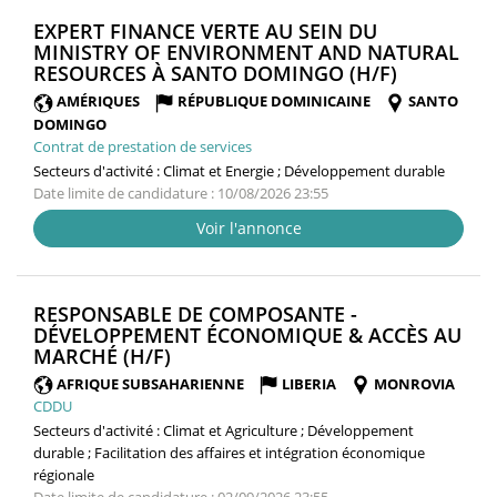
EXPERT FINANCE VERTE AU SEIN DU
MINISTRY OF ENVIRONMENT AND NATURAL
(NOUVELL
RESOURCES À SANTO DOMINGO (H/F)
FENÊTRE)
AMÉRIQUES
RÉPUBLIQUE DOMINICAINE
SANTO
DOMINGO
Contrat de prestation de services
Secteurs d'activité :
Climat et Energie ; Développement durable
Date limite de candidature : 10/08/2026 23:55
Voir l'annonce
RESPONSABLE DE COMPOSANTE -
DÉVELOPPEMENT ÉCONOMIQUE & ACCÈS AU
(NOUVELLE
MARCHÉ (H/F)
FENÊTRE)
AFRIQUE SUBSAHARIENNE
LIBERIA
MONROVIA
CDDU
Secteurs d'activité :
Climat et Agriculture ; Développement
durable ; Facilitation des affaires et intégration économique
régionale