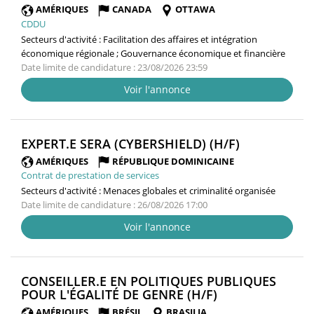
FENÊT
AMÉRIQUES
CANADA
OTTAWA
CDDU
Secteurs d'activité :
Facilitation des affaires et intégration
économique régionale ; Gouvernance économique et financière
Date limite de candidature : 23/08/2026 23:59
Voir l'annonce
(NOUVELLE
EXPERT.E SERA (CYBERSHIELD) (H/F)
FENÊTRE)
AMÉRIQUES
RÉPUBLIQUE DOMINICAINE
Contrat de prestation de services
Secteurs d'activité :
Menaces globales et criminalité organisée
Date limite de candidature : 26/08/2026 17:00
Voir l'annonce
CONSEILLER.E EN POLITIQUES PUBLIQUES
(NOUVELLE
POUR L'ÉGALITÉ DE GENRE (H/F)
FENÊTRE)
AMÉRIQUES
BRÉSIL
BRASILIA