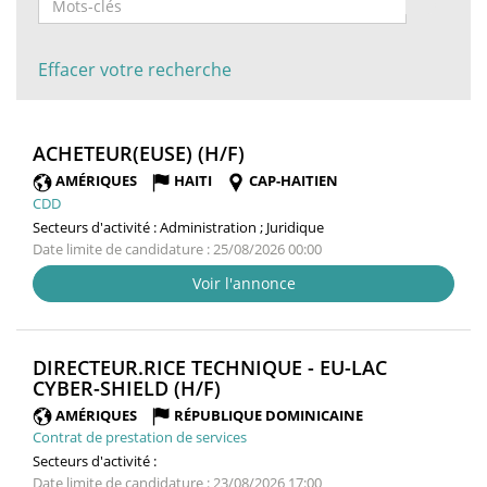
Effacer votre recherche
(NOUVELLE
ACHETEUR(EUSE) (H/F)
FENÊTRE)
AMÉRIQUES
HAITI
CAP-HAITIEN
CDD
Secteurs d'activité :
Administration ; Juridique
Date limite de candidature : 25/08/2026 00:00
Voir l'annonce
DIRECTEUR.RICE TECHNIQUE - EU-LAC
(NOUVELLE
CYBER-SHIELD (H/F)
FENÊTRE)
AMÉRIQUES
RÉPUBLIQUE DOMINICAINE
Contrat de prestation de services
Secteurs d'activité :
Date limite de candidature : 23/08/2026 17:00