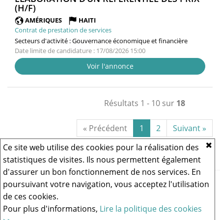
(NOUVELLE
(H/F)
FENÊTRE)
AMÉRIQUES
HAITI
Contrat de prestation de services
Secteurs d'activité :
Gouvernance économique et financière
Date limite de candidature : 17/08/2026 15:00
Voir l'annonce
Résultats 1 - 10 sur
18
« Précédent
1
2
Suivant »
Ce site web utilise des cookies pour la réalisation des
statistiques de visites. Ils nous permettent également
d'assurer un bon fonctionnement de nos services. En
Vous rencontrez un problème technique,
cliquez ici pour nous
poursuivant votre navigation, vous acceptez l'utilisation
contacter
.
de ces cookies.
Pour plus d'informations,
Lire la politique des cookies