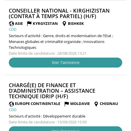
CONSEILLER NATIONAL - KIRGHIZISTAN
(NOUVELLE
(CONTRAT À TEMPS PARTIEL) (H/F)
FENÊTRE)
ASIE
KYRGYZSTAN
BISHKEK
CDD
Secteurs d'activité :
Genre, droits et modernisation de l'Etat ;
Menaces globales et criminalité organisée ; Innovations
Technologiques
Date limite de candidature : 28/08/2026 13:21
Voir l'annonce
CHARGÉ(E) DE FINANCE ET
D’ADMINISTRATION – ASSISTANCE
(NOUVELLE
TECHNIQUE IDRIP (H/F)
FENÊTRE)
EUROPE CONTINENTALE
MOLDAVIE
CHISINAU
CDD
Secteurs d'activité :
Développement durable
Date limite de candidature : 15/09/2026 15:50