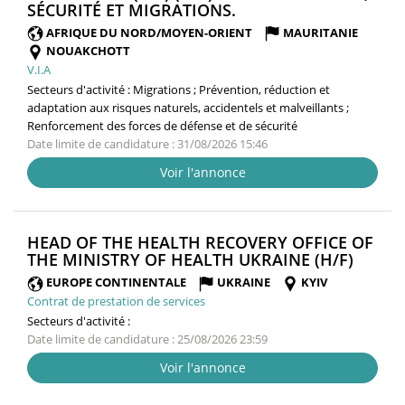
(NOUVELLE
SÉCURITÉ ET MIGRATIONS.
FENÊTRE)
AFRIQUE DU NORD/MOYEN-ORIENT
MAURITANIE
NOUAKCHOTT
V.I.A
Secteurs d'activité :
Migrations ; Prévention, réduction et
adaptation aux risques naturels, accidentels et malveillants ;
Renforcement des forces de défense et de sécurité
Date limite de candidature : 31/08/2026 15:46
Voir l'annonce
HEAD OF THE HEALTH RECOVERY OFFICE OF
(NOUV
THE MINISTRY OF HEALTH UKRAINE (H/F)
FENÊT
EUROPE CONTINENTALE
UKRAINE
KYIV
Contrat de prestation de services
Secteurs d'activité :
Date limite de candidature : 25/08/2026 23:59
Voir l'annonce