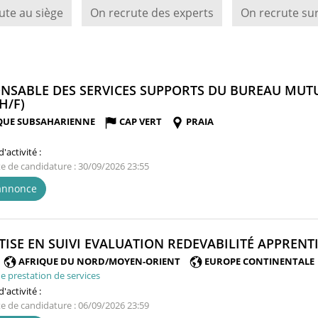
ute au siège
On recrute des experts
On recrute sur
NSABLE DES SERVICES SUPPORTS DU BUREAU MUTUA
(NOUVELLE
H/F)
FENÊTRE)
QUE SUBSAHARIENNE
CAP VERT
PRAIA
'activité :
te de candidature : 30/09/2026 23:55
'annonce
TISE EN SUIVI EVALUATION REDEVABILITÉ APPRENTI
AFRIQUE DU NORD/MOYEN-ORIENT
EUROPE CONTINENTALE
e prestation de services
'activité :
te de candidature : 06/09/2026 23:59