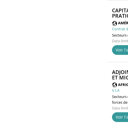
CAPIT
PRATI
AMÉR
Contrat d
Secteurs d
Date limi
Voir l
ADJOI
ET MI
AFRI
V.I.A
Secteurs d
forces de
Date limi
Voir l