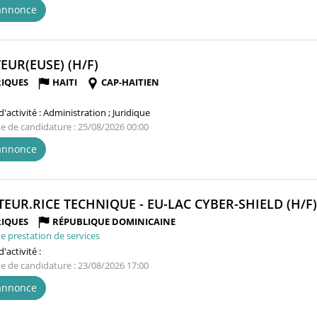
'annonce
(NOUVELLE
EUR(EUSE) (H/F)
FENÊTRE)
IQUES
HAITI
CAP-HAITIEN
'activité :
Administration ; Juridique
te de candidature : 25/08/2026 00:00
'annonce
TEUR.RICE TECHNIQUE - EU-LAC CYBER-SHIELD (H/F)
IQUES
RÉPUBLIQUE DOMINICAINE
e prestation de services
'activité :
te de candidature : 23/08/2026 17:00
'annonce