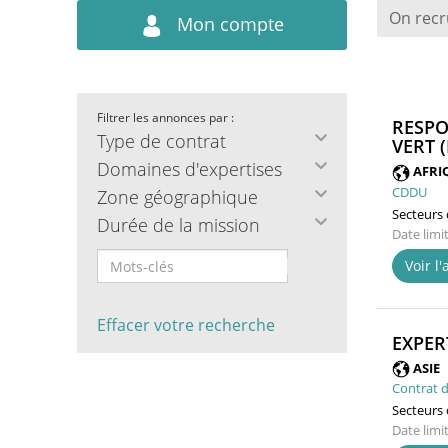
On recr
Mon compte
Filtrer les annonces par :
RESPO
Type de contrat
VERT (
Domaines d'expertises
AFRI
CDDU
Zone géographique
Secteurs d
Durée de la mission
Date limi
Voir l
Effacer votre recherche
EXPER
ASIE
Contrat d
Secteurs d
Date limi