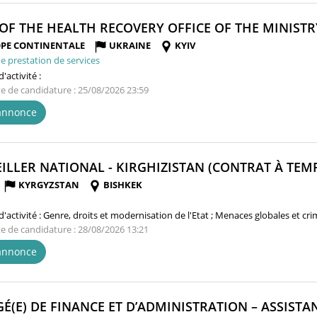
OF THE HEALTH RECOVERY OFFICE OF THE MINISTR
PE CONTINENTALE
UKRAINE
KYIV
e prestation de services
'activité :
te de candidature : 25/08/2026 23:59
'annonce
ILLER NATIONAL - KIRGHIZISTAN (CONTRAT À TEMPS
KYRGYZSTAN
BISHKEK
'activité :
Genre, droits et modernisation de l'Etat ; Menaces globales et cr
te de candidature : 28/08/2026 13:21
'annonce
É(E) DE FINANCE ET D’ADMINISTRATION – ASSISTAN