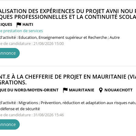
ALISATION DES EXPÉRIENCES DU PROJET AVNI NO
QUES PROFESSIONNELLES ET LA CONTINUITÉ SCOLAI
IQUES
HAITI
e prestation de services
'activité :
Education, Enseignement supérieur et Recherche ; Autre
te de candidature : 21/08/2026 15:00
'annonce
NT.E À LA CHEFFERIE DE PROJET EN MAURITANIE (VI
(NOUVELLE
GRATIONS.
FENÊTRE)
QUE DU NORD/MOYEN-ORIENT
MAURITANIE
NOUAKCHOTT
'activité :
Migrations ; Prévention, réduction et adaptation aux risques natu
 défense et de sécurité
te de candidature : 31/08/2026 15:46
'annonce