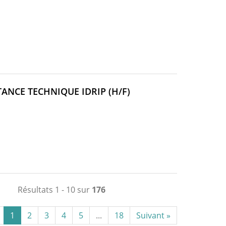
FENÊTRE)
(NOUVELLE
ANCE TECHNIQUE IDRIP (H/F)
FENÊTRE)
Résultats 1 - 10 sur
176
1
2
3
4
5
...
18
Suivant »