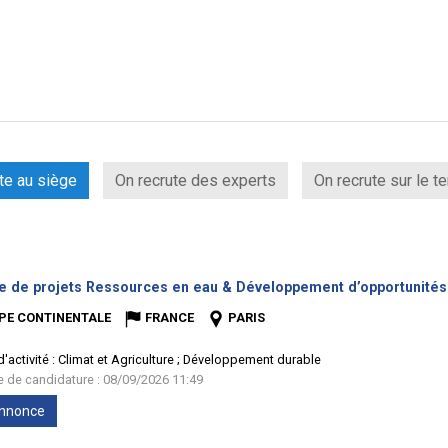
te au siège
On recrute des experts
On recrute sur le te
e de projets Ressources en eau & Développement d’opportunités 
PE CONTINENTALE
FRANCE
PARIS
'activité :
Climat et Agriculture ; Développement durable
te de candidature : 08/09/2026 11:49
'annonce