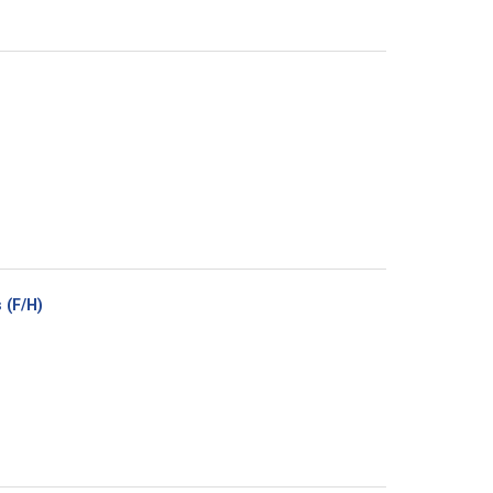
(Nouvelle
 (F/H)
fenêtre)