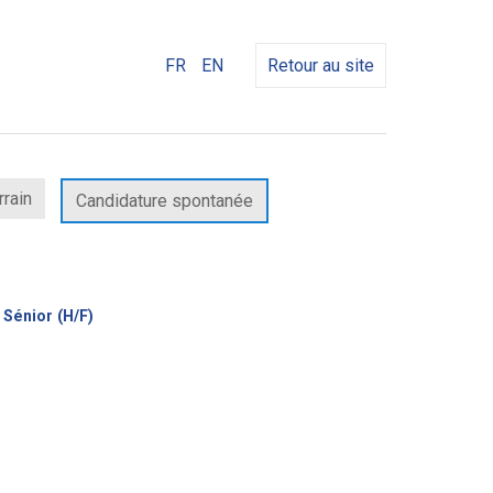
FR
EN
Retour au site
rrain
Candidature spontanée
(Nouvelle
Sénior (H/F)
fenêtre)