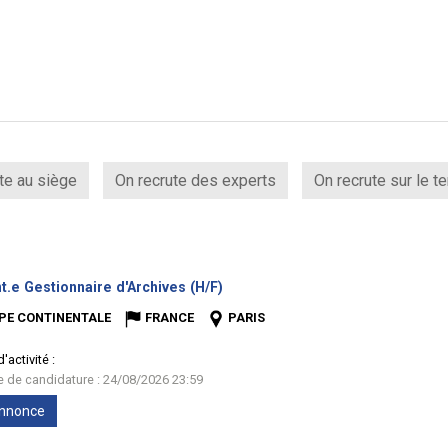
te au siège
On recrute des experts
On recrute sur le te
(Nouvelle
t.e Gestionnaire d'Archives (H/F)
fenêtre)
PE CONTINENTALE
FRANCE
PARIS
'activité :
te de candidature : 24/08/2026 23:59
'annonce