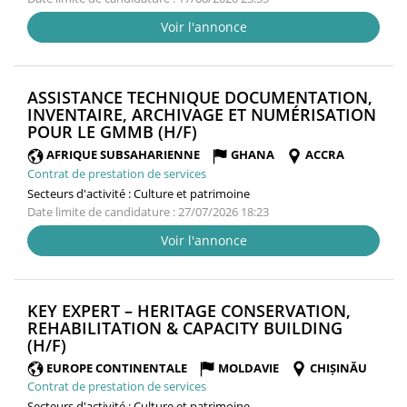
Voir l'annonce
ASSISTANCE TECHNIQUE DOCUMENTATION,
INVENTAIRE, ARCHIVAGE ET NUMÉRISATION
(NOUVELLE
POUR LE GMMB (H/F)
FENÊTRE)
AFRIQUE SUBSAHARIENNE
GHANA
ACCRA
Contrat de prestation de services
Secteurs d'activité :
Culture et patrimoine
Date limite de candidature : 27/07/2026 18:23
Voir l'annonce
KEY EXPERT – HERITAGE CONSERVATION,
REHABILITATION & CAPACITY BUILDING
(NOUVELLE
(H/F)
FENÊTRE)
EUROPE CONTINENTALE
MOLDAVIE
CHIȘINĂU
Contrat de prestation de services
Secteurs d'activité :
Culture et patrimoine