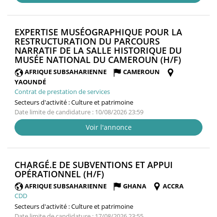
EXPERTISE MUSÉOGRAPHIQUE POUR LA
RESTRUCTURATION DU PARCOURS
NARRATIF DE LA SALLE HISTORIQUE DU
(NOUVE
MUSÉE NATIONAL DU CAMEROUN (H/F)
FENÊTRE
AFRIQUE SUBSAHARIENNE
CAMEROUN
YAOUNDÉ
Contrat de prestation de services
Secteurs d'activité :
Culture et patrimoine
Date limite de candidature : 10/08/2026 23:59
Voir l'annonce
CHARGÉ.E DE SUBVENTIONS ET APPUI
(NOUVELLE
OPÉRATIONNEL (H/F)
FENÊTRE)
AFRIQUE SUBSAHARIENNE
GHANA
ACCRA
CDD
Secteurs d'activité :
Culture et patrimoine
Date limite de candidature : 17/08/2026 23:55