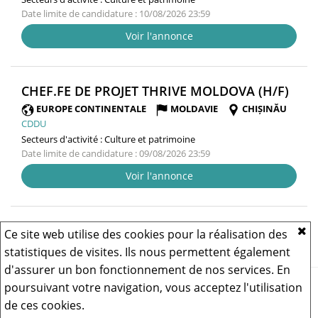
Date limite de candidature : 10/08/2026 23:59
Voir l'annonce
(NO
CHEF.FE DE PROJET THRIVE MOLDOVA (H/F)
FENÊ
EUROPE CONTINENTALE
MOLDAVIE
CHIȘINĂU
CDDU
Secteurs d'activité :
Culture et patrimoine
Date limite de candidature : 09/08/2026 23:59
Voir l'annonce
Résultats 1 - 8 sur
8
Ce site web utilise des cookies pour la réalisation des
statistiques de visites. Ils nous permettent également
d'assurer un bon fonctionnement de nos services. En
Vous rencontrez un problème technique,
cliquez ici pour nous
poursuivant votre navigation, vous acceptez l'utilisation
contacter
.
de ces cookies.