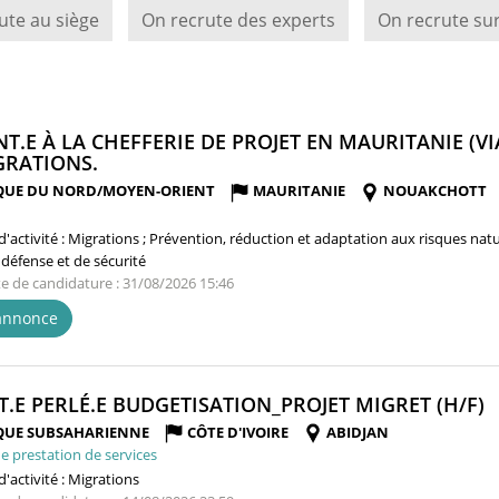
ute au siège
On recrute des experts
On recrute sur
NT.E À LA CHEFFERIE DE PROJET EN MAURITANIE (VI
(NOUVELLE
GRATIONS.
FENÊTRE)
QUE DU NORD/MOYEN-ORIENT
MAURITANIE
NOUAKCHOTT
'activité :
Migrations ; Prévention, réduction et adaptation aux risques natu
 défense et de sécurité
te de candidature : 31/08/2026 15:46
'annonce
(
T.E PERLÉ.E BUDGETISATION_PROJET MIGRET (H/F)
F
QUE SUBSAHARIENNE
CÔTE D'IVOIRE
ABIDJAN
e prestation de services
'activité :
Migrations