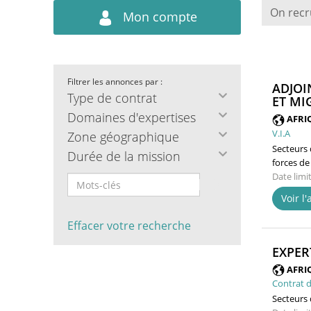
On recr
Mon compte
Filtrer les annonces par :
ADJOI
Type de contrat
ET MI
Domaines d'expertises
AFRI
V.I.A
Zone géographique
Secteurs d
Durée de la mission
forces de
Date limi
Voir l
Effacer votre recherche
EXPER
AFRI
Contrat d
Secteurs d