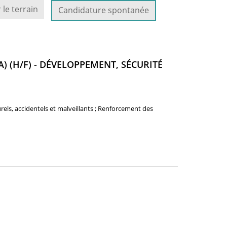
 le terrain
Candidature spontanée
A) (H/F) - DÉVELOPPEMENT, SÉCURITÉ
rels, accidentels et malveillants ; Renforcement des
NOUVELLE
ENÊTRE)