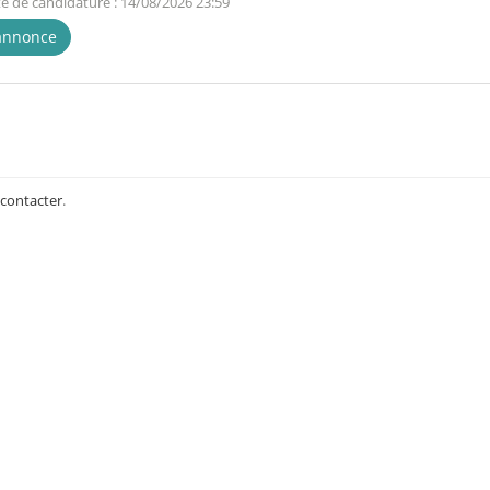
te de candidature : 14/08/2026 23:59
'annonce
 contacter
.