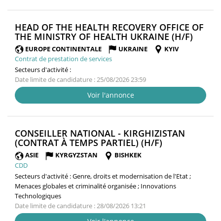
HEAD OF THE HEALTH RECOVERY OFFICE OF
(NOUV
THE MINISTRY OF HEALTH UKRAINE (H/F)
FENÊT
EUROPE CONTINENTALE
UKRAINE
KYIV
Contrat de prestation de services
Secteurs d'activité :
Date limite de candidature : 25/08/2026 23:59
Voir l'annonce
CONSEILLER NATIONAL - KIRGHIZISTAN
(NOUVELLE
(CONTRAT À TEMPS PARTIEL) (H/F)
FENÊTRE)
ASIE
KYRGYZSTAN
BISHKEK
CDD
Secteurs d'activité :
Genre, droits et modernisation de l'Etat ;
Menaces globales et criminalité organisée ; Innovations
Technologiques
Date limite de candidature : 28/08/2026 13:21