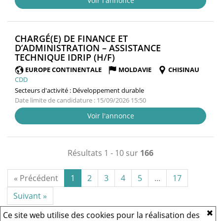
Voir l'annonce
CHARGÉ(E) DE FINANCE ET
D’ADMINISTRATION – ASSISTANCE
(NOUVELLE
TECHNIQUE IDRIP (H/F)
FENÊTRE)
EUROPE CONTINENTALE
MOLDAVIE
CHISINAU
CDD
Secteurs d'activité :
Développement durable
Date limite de candidature : 15/09/2026 15:50
Voir l'annonce
Résultats 1 - 10 sur
166
« Précédent
1
2
3
4
5
...
17
Suivant »
Ce site web utilise des cookies pour la réalisation des