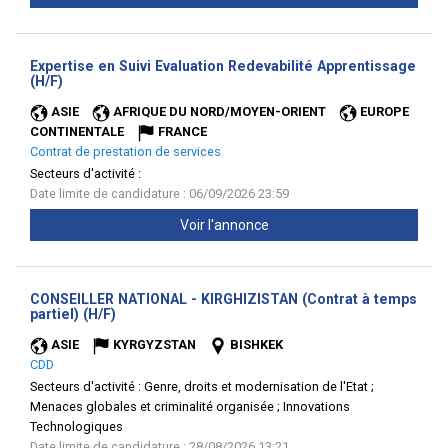
Expertise en Suivi Evaluation Redevabilité Apprentissage
(Nouvelle
(H/F)
fenêtre)
ASIE
AFRIQUE DU NORD/MOYEN-ORIENT
EUROPE
CONTINENTALE
FRANCE
Contrat de prestation de services
Secteurs d'activité :
Date limite de candidature : 06/09/2026 23:59
Voir l'annonce
CONSEILLER NATIONAL - KIRGHIZISTAN (Contrat à temps
(Nouvelle
partiel) (H/F)
fenêtre)
ASIE
KYRGYZSTAN
BISHKEK
CDD
Secteurs d'activité :
Genre, droits et modernisation de l'Etat ;
Menaces globales et criminalité organisée ; Innovations
Technologiques
Date limite de candidature : 28/08/2026 13:21