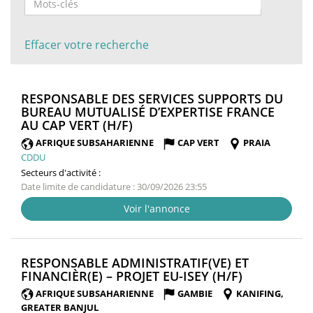
Effacer votre recherche
RESPONSABLE DES SERVICES SUPPORTS DU
BUREAU MUTUALISÉ D’EXPERTISE FRANCE
(NOUVELLE
AU CAP VERT (H/F)
FENÊTRE)
AFRIQUE SUBSAHARIENNE
CAP VERT
PRAIA
CDDU
Secteurs d'activité :
Date limite de candidature : 30/09/2026 23:55
Voir l'annonce
RESPONSABLE ADMINISTRATIF(VE) ET
(NOUVELLE
FINANCIÈR(E) – PROJET EU-ISEY (H/F)
FENÊTRE)
AFRIQUE SUBSAHARIENNE
GAMBIE
KANIFING,
GREATER BANJUL