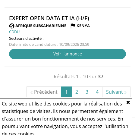
(NOUVELLE
EXPERT OPEN DATA ET IA (H/F)
FENÊTRE)
AFRIQUE SUBSAHARIENNE
KENYA
CDDU
Secteurs d'activité :
Date limite de candidature : 10/09/2026 23:59
Voir l'annonce
Résultats 1 - 10 sur
37
« Précédent
1
2
3
4
Suivant »
Ce site web utilise des cookies pour la réalisation des
statistiques de visites. Ils nous permettent également
d'assurer un bon fonctionnement de nos services. En
Vous rencontrez un problème technique,
cliquez ici pour nous
poursuivant votre navigation, vous acceptez l'utilisation
contacter
.
de ces cookies.