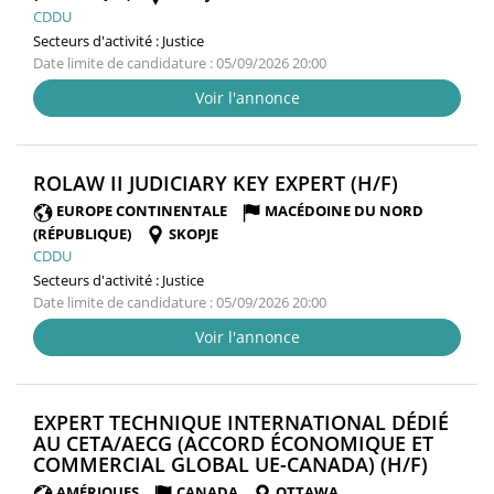
CDDU
Secteurs d'activité :
Justice
Date limite de candidature : 05/09/2026 20:00
Voir l'annonce
(NOUVELL
ROLAW II JUDICIARY KEY EXPERT (H/F)
FENÊTRE)
EUROPE CONTINENTALE
MACÉDOINE DU NORD
(RÉPUBLIQUE)
SKOPJE
CDDU
Secteurs d'activité :
Justice
Date limite de candidature : 05/09/2026 20:00
Voir l'annonce
EXPERT TECHNIQUE INTERNATIONAL DÉDIÉ
AU CETA/AECG (ACCORD ÉCONOMIQUE ET
(NOUV
COMMERCIAL GLOBAL UE-CANADA) (H/F)
FENÊT
AMÉRIQUES
CANADA
OTTAWA