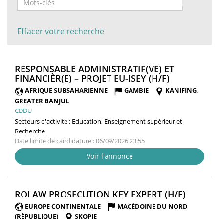
Effacer votre recherche
RESPONSABLE ADMINISTRATIF(VE) ET
(NOUVELLE
FINANCIÈR(E) – PROJET EU-ISEY (H/F)
FENÊTRE)
AFRIQUE SUBSAHARIENNE
GAMBIE
KANIFING,
GREATER BANJUL
CDDU
Secteurs d'activité :
Education, Enseignement supérieur et
Recherche
Date limite de candidature : 06/09/2026 23:55
Voir l'annonce
(NOUVE
ROLAW PROSECUTION KEY EXPERT (H/F)
FENÊTR
EUROPE CONTINENTALE
MACÉDOINE DU NORD
(RÉPUBLIQUE)
SKOPJE