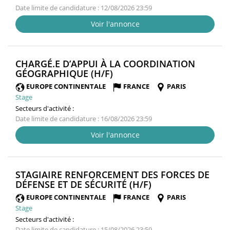
Date limite de candidature : 12/08/2026 23:59
Voir l'annonce
CHARGÉ.E D’APPUI À LA COORDINATION
(NOUVELLE
GÉOGRAPHIQUE (H/F)
FENÊTRE)
EUROPE CONTINENTALE
FRANCE
PARIS
Stage
Secteurs d'activité :
Date limite de candidature : 16/08/2026 23:59
Voir l'annonce
STAGIAIRE RENFORCEMENT DES FORCES DE
(NOUVELLE
DÉFENSE ET DE SÉCURITÉ (H/F)
FENÊTRE)
EUROPE CONTINENTALE
FRANCE
PARIS
Stage
Secteurs d'activité :
Date limite de candidature : 15/08/2026 23:59