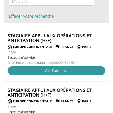
Effacer votre recherche
STAGIAIRE APPUI AUX OPÉRATIONS ET
(NOUVELLE
ANTICIPATION (H/F)
FENÊTRE)
EUROPE CONTINENTALE
FRANCE
PARIS
Stage
Secteurs d'activité :
Date limite de candidature : 12/08/2026 23:59
Voir l'annonce
STAGIAIRE APPUI AUX OPÉRATIONS ET
(NOUVELLE
ANTICIPATION (H/F)
FENÊTRE)
EUROPE CONTINENTALE
FRANCE
PARIS
Stage
Secteurs d'activité :