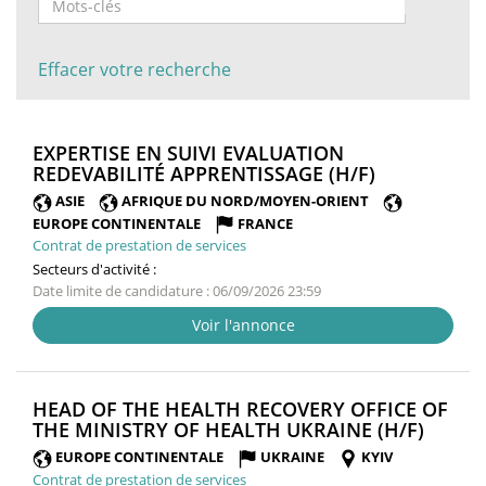
Effacer votre recherche
EXPERTISE EN SUIVI EVALUATION
(NOUVELLE
REDEVABILITÉ APPRENTISSAGE (H/F)
FENÊTRE)
ASIE
AFRIQUE DU NORD/MOYEN-ORIENT
EUROPE CONTINENTALE
FRANCE
Contrat de prestation de services
Secteurs d'activité :
Date limite de candidature : 06/09/2026 23:59
Voir l'annonce
HEAD OF THE HEALTH RECOVERY OFFICE OF
(NOUV
THE MINISTRY OF HEALTH UKRAINE (H/F)
FENÊT
EUROPE CONTINENTALE
UKRAINE
KYIV
Contrat de prestation de services