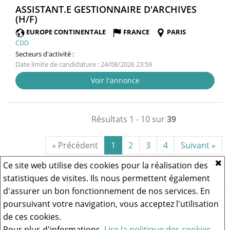
ASSISTANT.E GESTIONNAIRE D'ARCHIVES
(NOUVELLE
(H/F)
FENÊTRE)
EUROPE CONTINENTALE
FRANCE
PARIS
CDD
Secteurs d'activité :
Date limite de candidature : 24/08/2026 23:59
Voir l'annonce
Résultats 1 - 10 sur
39
« Précédent
1
2
3
4
Suivant »
Ce site web utilise des cookies pour la réalisation des
statistiques de visites. Ils nous permettent également
d'assurer un bon fonctionnement de nos services. En
Vous rencontrez un problème technique,
cliquez ici pour nous
poursuivant votre navigation, vous acceptez l'utilisation
contacter
.
de ces cookies.
Pour plus d'informations,
Lire la politique des cookies