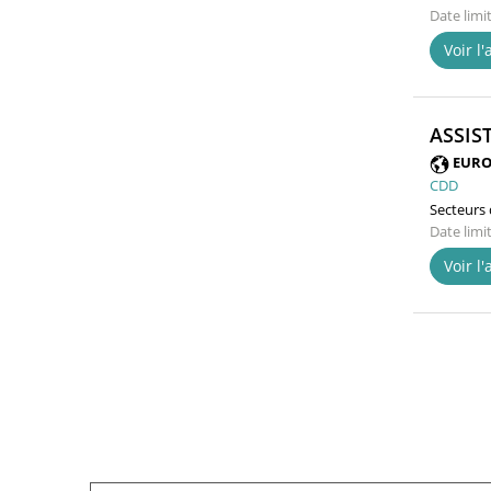
Date limi
Voir l
ASSIS
EURO
CDD
Secteurs d
Date limi
Voir l