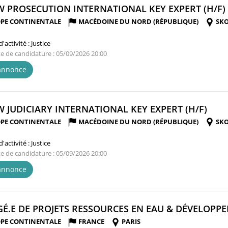
 PROSECUTION INTERNATIONAL KEY EXPERT (H/F)
PE CONTINENTALE
MACÉDOINE DU NORD (RÉPUBLIQUE)
SKO
'activité :
Justice
te de candidature : 05/09/2026 20:00
'annonce
(NO
 JUDICIARY INTERNATIONAL KEY EXPERT (H/F)
FENÊ
PE CONTINENTALE
MACÉDOINE DU NORD (RÉPUBLIQUE)
SKO
'activité :
Justice
te de candidature : 05/09/2026 20:00
'annonce
É.E DE PROJETS RESSOURCES EN EAU & DÉVELOPPE
PE CONTINENTALE
FRANCE
PARIS