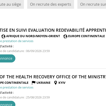
ute au siège
On recrute des experts
On recrute sur
TISE EN SUIVI EVALUATION REDEVABILITÉ APPRENTI
AFRIQUE DU NORD/MOYEN-ORIENT
EUROPE CONTINENTALE
e prestation de services
'activité :
te de candidature : 06/09/2026 23:59
'annonce
OF THE HEALTH RECOVERY OFFICE OF THE MINISTR
PE CONTINENTALE
UKRAINE
KYIV
e prestation de services
'activité :
te de candidature : 25/08/2026 23:59
'annonce