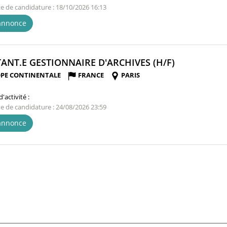
te de candidature : 18/10/2026 16:13
'annonce
(NOUVELLE
TANT.E GESTIONNAIRE D'ARCHIVES (H/F)
FENÊTRE)
PE CONTINENTALE
FRANCE
PARIS
'activité :
te de candidature : 24/08/2026 23:59
'annonce