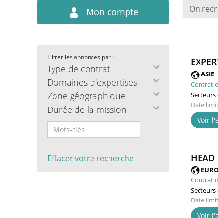
On recr
Mon compte
Filtrer les annonces par :
EXPER
Type de contrat
ASIE
Domaines d'expertises
Contrat d
Zone géographique
Secteurs d
Date limi
Durée de la mission
Voir l
HEAD 
Effacer votre recherche
EURO
Contrat d
Secteurs d
Date limi
Voir l