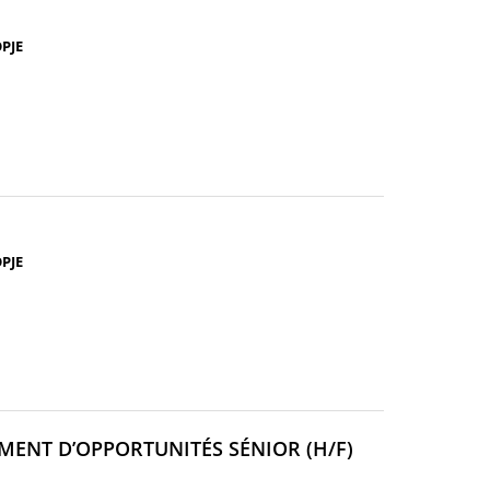
(NOUVELLE
FENÊTRE)
PJE
UVELLE
TRE)
PJE
(NOUVELLE
MENT D’OPPORTUNITÉS SÉNIOR (H/F)
FENÊTRE)