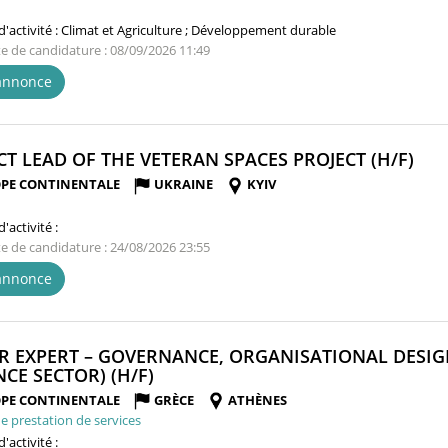
'activité :
Climat et Agriculture ; Développement durable
te de candidature : 08/09/2026 11:49
'annonce
(NO
CT LEAD OF THE VETERAN SPACES PROJECT (H/F)
FEN
PE CONTINENTALE
UKRAINE
KYIV
'activité :
te de candidature : 24/08/2026 23:55
'annonce
R EXPERT – GOVERNANCE, ORGANISATIONAL DESI
(NOUVELLE
NCE SECTOR) (H/F)
FENÊTRE)
PE CONTINENTALE
GRÈCE
ATHÈNES
e prestation de services
'activité :