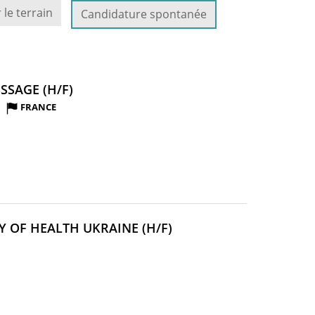
 le terrain
Candidature spontanée
(NOUVELLE
SSAGE (H/F)
FENÊTRE)
FRANCE
(NOUVELLE
Y OF HEALTH UKRAINE (H/F)
FENÊTRE)