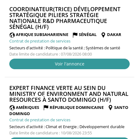
COORDINATEUR(TRICE) DÉVELOPPEMENT
STRATÉGIQUE PILIERS STRATÉGIE
NATIONALE R&D PHARMACEUTIQUE
(NOUVELLE
SÉNÉGAL (H/F)
FENÊTRE)
AFRIQUE SUBSAHARIENNE
SÉNÉGAL
DAKAR
Contrat de prestation de services
Secteurs d'activité :
Politique de la santé ; Systèmes de santé
Date limite de candidature : 07/08/2026 08:00
Voir l'annonce
EXPERT FINANCE VERTE AU SEIN DU
MINISTRY OF ENVIRONMENT AND NATURAL
(NOUVELL
RESOURCES À SANTO DOMINGO (H/F)
FENÊTRE)
AMÉRIQUES
RÉPUBLIQUE DOMINICAINE
SANTO
DOMINGO
Contrat de prestation de services
Secteurs d'activité :
Climat et Energie ; Développement durable
Date limite de candidature : 10/08/2026 23:55