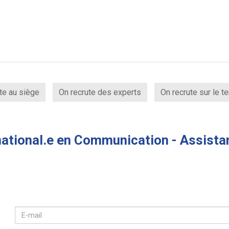
te au siège
On recrute des experts
On recrute sur le te
rnational.e en Communication - Assis