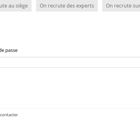
ute au siège
On recrute des experts
On recrute sur
de passe
 contacter
.