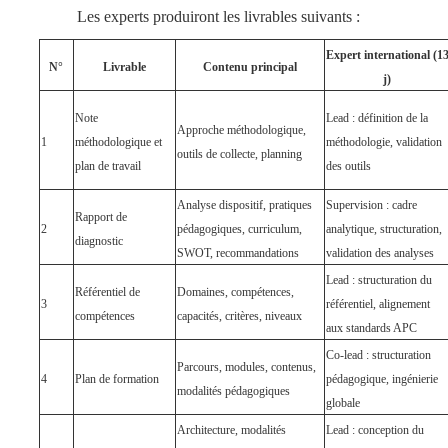
Les experts produiront les livrables suivants :
Expert international (1
N°
Livrable
Contenu principal
j)
Note
Lead : définition de la
Approche méthodologique,
1
méthodologique et
méthodologie, validation
outils de collecte, planning
plan de travail
des outils
Analyse dispositif, pratiques
Supervision : cadre
Rapport de
2
pédagogiques, curriculum,
analytique, structuration,
diagnostic
SWOT, recommandations
validation des analyses
Lead : structuration du
Référentiel de
Domaines, compétences,
3
référentiel, alignement
compétences
capacités, critères, niveaux
aux standards APC
Co-lead : structuration
Parcours, modules, contenus,
4
Plan de formation
pédagogique, ingénierie
modalités pédagogiques
globale
Architecture, modalités
Lead : conception du