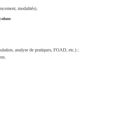
encement, modalités).
iculum
ation, analyse de pratiques, FOAD, etc.) ;
ion.