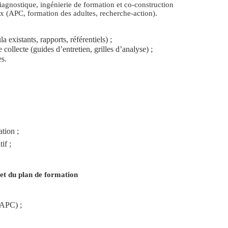
agnostique, ingénierie de formation et co-construction
ux (APC, formation des adultes, recherche-action).
 existants, rapports, référentiels) ;
ollecte (guides d’entretien, grilles d’analyse) ;
es.
tion ;
if ;
 et du plan de formation
 APC) ;