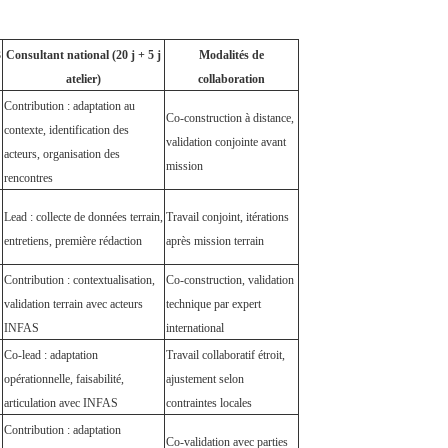
3
Consultant national (20 j + 5 j
Modalités de
atelier)
collaboration
Contribution : adaptation au
Co-construction à distance,
contexte, identification des
validation conjointe avant
acteurs, organisation des
mission
rencontres
Lead : collecte de données terrain,
Travail conjoint, itérations
entretiens, première rédaction
après mission terrain
Contribution : contextualisation,
Co-construction, validation
validation terrain avec acteurs
technique par expert
INFAS
international
Co-lead : adaptation
Travail collaboratif étroit,
opérationnelle, faisabilité,
ajustement selon
articulation avec INFAS
contraintes locales
Contribution : adaptation
Co-validation avec parties