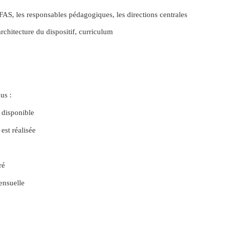
INFAS, les responsables pédagogiques, les directions centrales
architecture du dispositif, curriculum
us :
t disponible
est réalisée
ré
ensuelle