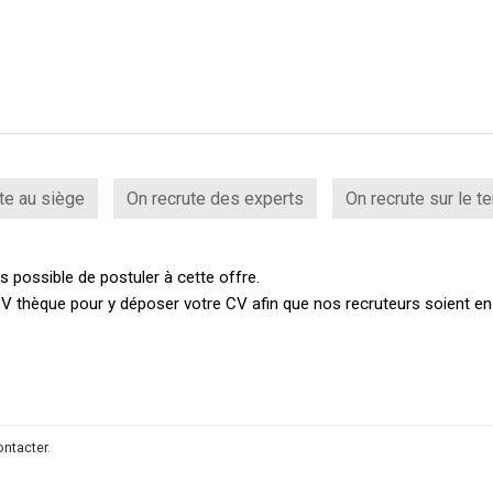
te au siège
On recrute des experts
On recrute sur le te
 possible de postuler à cette offre.
V thèque pour y déposer votre CV afin que nos recruteurs soient e
ontacter
.