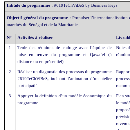
Intitulé du programme :
#619TeChViBeS by Business Keys
Objectif général du programme :
Propulser l’internationalisation
marchés du Sénégal et de la Mauritanie
N°
Activités à réaliser
Livrabl
1
Tenir des réunions de cadrage avec l’équipe de
Notes d
mise en œuvre du programme et Qawafel (à
réunion
distance ou en présentiel)
2
Réaliser un diagnostic des processus du programme
Rapport
#619TeChViBeS, incluant l’animation d’un atelier
proces
participatif
recomm
3
Appuyer la définition d’un modèle économique du
Plan st
programme
le mod
proposé
prévisi
revenus