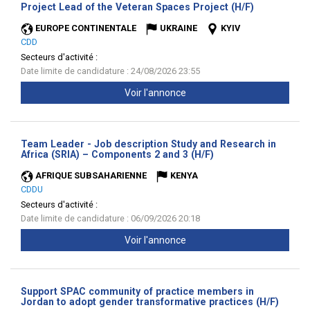
(Nouvelle
Project Lead of the Veteran Spaces Project (H/F)
fenêtre)
EUROPE CONTINENTALE
UKRAINE
KYIV
CDD
Secteurs d'activité :
Date limite de candidature : 24/08/2026 23:55
Voir l'annonce
Team Leader - Job description Study and Research in
(Nouvelle
Africa (SRIA) – Components 2 and 3 (H/F)
fenêtre)
AFRIQUE SUBSAHARIENNE
KENYA
CDDU
Secteurs d'activité :
Date limite de candidature : 06/09/2026 20:18
Voir l'annonce
Support SPAC community of practice members in
(Nouve
Jordan to adopt gender transformative practices (H/F)