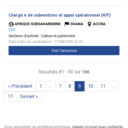
(Nouvell
Chargé.e de subventions et appui opérationnel (H/F)
fenêtre)
AFRIQUE SUBSAHARIENNE
GHANA
ACCRA
CDD
Secteurs d'activité :
Culture et patrimoine
Date limite de candidature : 17/08/2026 23:55
Voir l'annonce
Résultats 81 - 90 sur
166
« Précédent
1
...
7
8
9
10
11
...
17
Suivant »
Vous rencontrez un problème technique,
cliquez ici pour nous contacter
.