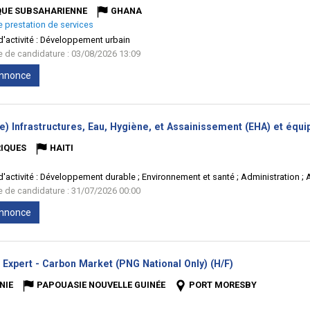
QUE SUBSAHARIENNE
GHANA
e prestation de services
'activité :
Développement urbain
te de candidature : 03/08/2026 13:09
'annonce
e) Infrastructures, Eau, Hygiène, et Assainissement (EHA) et équ
IQUES
HAITI
'activité :
Développement durable ; Environnement et santé ; Administration ; 
te de candidature : 31/07/2026 00:00
'annonce
(Nouvelle
 Expert - Carbon Market (PNG National Only) (H/F)
fenêtre)
NIE
PAPOUASIE NOUVELLE GUINÉE
PORT MORESBY