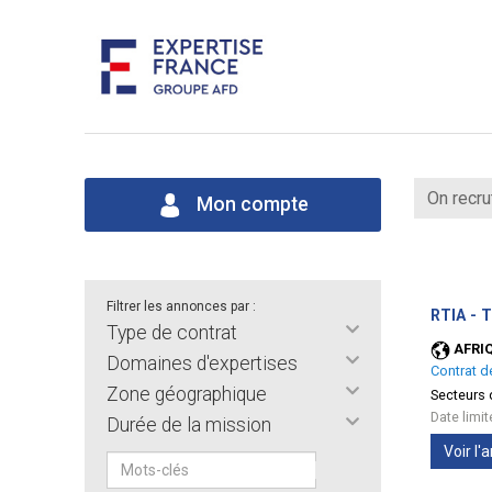
On recru
Mon compte
Filtrer les annonces par :
RTIA - T
Type de contrat
AFRI
Domaines d'expertises
Contrat d
Zone géographique
Secteurs d
Date limi
Durée de la mission
Voir l