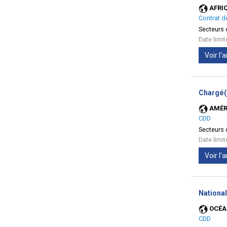
AFRI
Contrat d
Secteurs d
Date limi
Voir l
Chargé(
AMÉR
CDD
Secteurs d
Date limi
Voir l
National
OCÉA
CDD