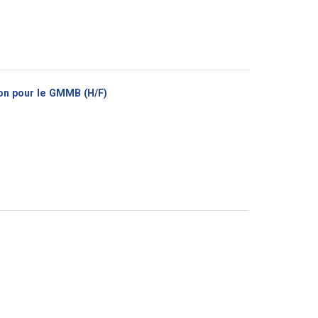
(Nouvelle
ion pour le GMMB (H/F)
fenêtre)