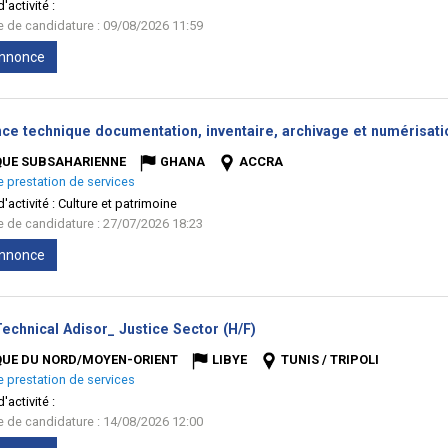
'activité :
te de candidature : 09/08/2026 11:59
'annonce
nce technique documentation, inventaire, archivage et numérisat
QUE SUBSAHARIENNE
GHANA
ACCRA
e prestation de services
'activité :
Culture et patrimoine
te de candidature : 27/07/2026 18:23
'annonce
(Nouvelle
echnical Adisor_ Justice Sector (H/F)
fenêtre)
QUE DU NORD/MOYEN-ORIENT
LIBYE
TUNIS / TRIPOLI
e prestation de services
'activité :
te de candidature : 14/08/2026 12:00