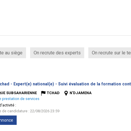
te au siège
On recrute des experts
On recrute sur le te
chad - Expert(e) national(e) - Suivi évaluation de la formation co
QUE SUBSAHARIENNE
TCHAD
N'DJAMENA
e prestation de services
'activité :
te de candidature : 22/08/2026 23:59
'annonce