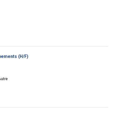
(Nouvelle
ipements (H/F)
fenêtre)
Autre