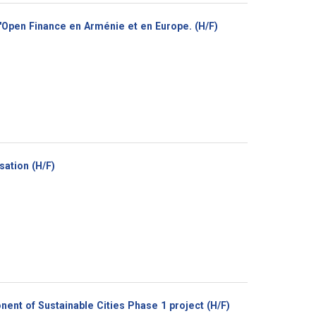
(Nouvelle
'Open Finance en Arménie et en Europe. (H/F)
fenêtre)
(Nouvelle
sation (H/F)
fenêtre)
(Nouvelle
nent of Sustainable Cities Phase 1 project (H/F)
fenêtre)