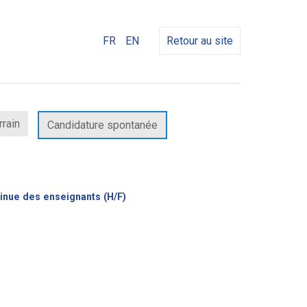
FR
EN
Retour au site
rrain
Candidature spontanée
(Nouvelle
ntinue des enseignants (H/F)
fenêtre)