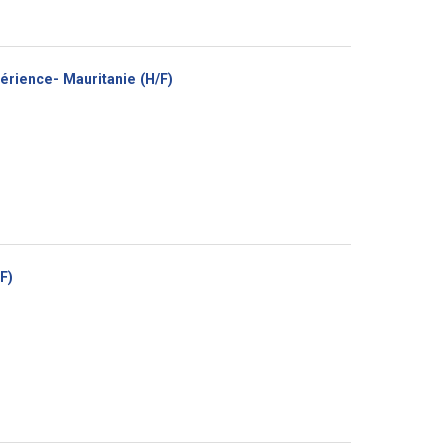
(Nouvelle
périence- Mauritanie (H/F)
fenêtre)
(Nouvelle
F)
fenêtre)