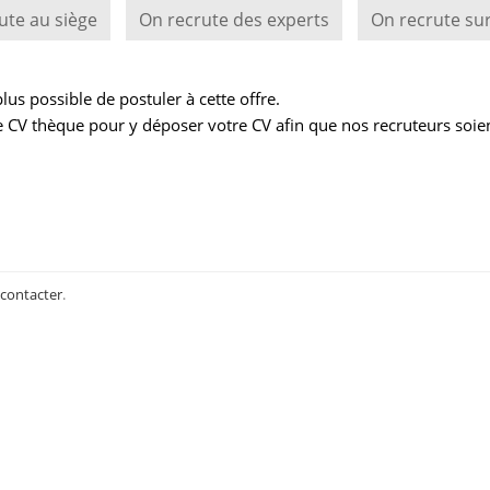
ute au siège
On recrute des experts
On recrute sur
us possible de postuler à cette offre.
 CV thèque pour y déposer votre CV afin que nos recruteurs soie
 contacter
.