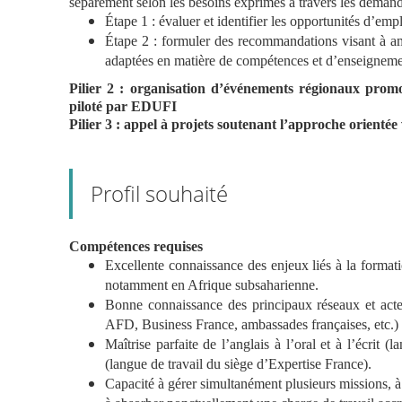
séparément selon les besoins exprimés à travers les demand
Étape 1 : évaluer et identifier les opportunités d’empl
Étape 2 : formuler des recommandations visant à am
adaptées en matière de compétences et d’enseignemen
Pilier 2 : organisation d’événements régionaux prom
piloté par EDUFI
Pilier 3 : appel à projets soutenant l’approche orienté
Profil souhaité
Compétences requises
Excellente connaissance des enjeux liés à la formati
notamment en Afrique subsaharienne.
Bonne connaissance des principaux réseaux et acteur
AFD, Business France, ambassades françaises, etc.) q
Maîtrise parfaite de l’anglais à l’oral et à l’écrit 
(langue de travail du siège d’Expertise France).
Capacité à gérer simultanément plusieurs missions, à o