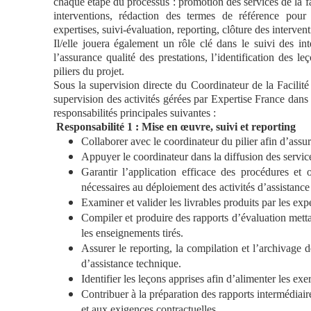
chaque étape du processus : promotion des services de la f
interventions, rédaction des termes de référence pour l
expertises, suivi-évaluation, reporting, clôture des intervent
Il/elle jouera également un rôle clé dans le suivi des int
l’assurance qualité des prestations, l’identification des 
piliers du projet.
Sous la supervision directe du Coordinateur de la Facilité
supervision des activités gérées par Expertise France dans 
responsabilités principales suivantes :
Responsabilité 1 : Mise en œuvre, suivi et reporting
Collaborer avec le coordinateur du pilier afin d’assur
Appuyer le coordinateur dans la diffusion des service
Garantir l’application efficace des procédures et o
nécessaires au déploiement des activités d’assistance
Examiner et valider les livrables produits par les exp
Compiler et produire des rapports d’évaluation mettan
les enseignements tirés.
Assurer le reporting, la compilation et l’archivage 
d’assistance technique.
Identifier les leçons apprises afin d’alimenter les e
Contribuer à la préparation des rapports intermédiair
et aux exigences contractuelles.