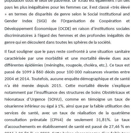
population
sous le
seuil de pauvreté. Le Tcha
d est également l’un des
pays les plus inégalitaires pour les femmes car, il est classé «très élevé
» en termes de disparités de genre selon le Social Institutional and
Gender Index (SIGI) de l’Organisation de Coopération et
Développement Économique (OCDE)
en raison d’institutions sociales
discriminatoires à l’égard des femmes et des profondes inégalités de
genre qui en découlent dans toutes les sphères de la société.
Il faut souligner que
le pays reste confronté à une situation sanitaire
caractérisée par une morbidité et une mortalité élevée dues aux
différentes épidémies (méningite, rougeole, choléra, etc.). Ce taux est
passé de 1099 à 860 décès pour 100 000 naissances vivantes entre
2004
et 2014. Toutefois, aucune enquête démographique et de santé
n’a été menée depuis 2015. Cette mortalité élevée s’explique
notamment par l’insuffisance des structures de Soins Obstétricaux et
Néonataux d’Urgence (SONU), comme en témoigne un taux de
césarie
nne inférieur ou égal à 1%, ainsi que par la faible utilisation des
services de santé, avec un taux de réalisation de la quatrième
consultation prénatale (CPN4) de seulement 31,81%. Le taux
d’accouchements en établissement de santé est passé de 27,46 % en