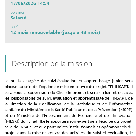
17/06/2026 14:54
CONTRAT
Salarié
DURÉE
12 mois renouvelable (jusqu'à 48 mois)
Description de la mission
Le ou la
C
hargé.e de
s
uivi
-
é
valuation
et
a
pprentissage
junior sera
placé
.e
au sein de
l’équipe
de mise en œuvre du
projet
TEI-INSAPT
.
Il
sera s
ous la supervision
du Chef
de
projet
et
sera
en lien
étroit
avec
le
s
Responsables de suivi, évaluation et apprentissage de l’INS
A
P
T
,
de
la Direction de la Planification, de la Statistique et de l'Information
sanitaire du Ministère de la Santé Publique et de la Prévention (MSPP)
et du Ministère de l’Enseignement de Recherche
et de l’Innovation
(MESRI)
du Tchad. Il
.
elle
apportera son expertise
à l’équipe du projet,
celle de INSAPT
et
aux partenaires institutionnels
et opérationnels
du
projet
dans
la mise en œuvre des activités du suivi et évaluation,
le