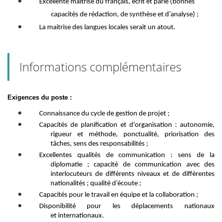
Excellente
maîtrise du
français, écrit et parlé
(bonnes
capacités de rédaction, de synthèse et d’analyse) ;
La maitrise des langues locales
serait un
atout
.
Informations complémentaires
Exigences du poste
:
Connaissance du cycle de gestion de projet ;
C
apacités
de planification et d’
organisation : autonomie,
rigueur et méthode,
ponctualité, priorisation des
t
â
ches,
sens des responsabilités ;
E
xcellentes qualités de communication : sens de la
diplomatie
; capacité de
communication avec des
interlocuteurs de différents niveaux et
de différentes
nationalités ;
qualité d’écoute ;
C
apacités pour le travail en équipe
et la collaboration
;
D
isponibilité pour les déplaceme
nts
nationaux
et
internationaux
.