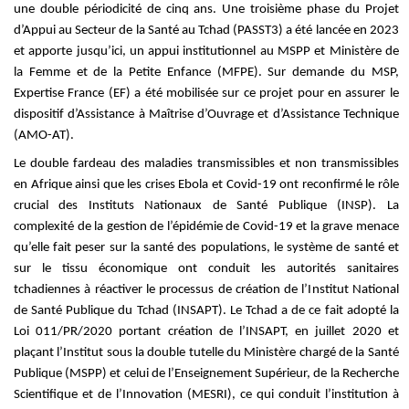
une double périodicité de cinq ans. Une troisième phase du Projet
d’Appui au Secteur de la Santé au Tchad (PASST3) a été lancée en 2023
et apporte jusqu’ici, un a
ppui institutionnel au MSPP et Ministère de
la Femme et de la Petite Enfance (MFPE). Sur demande du MSP,
Expertise France (EF) a été mobilisée sur ce projet pour en assurer le
dispositif d’Assistance à Maîtrise d’Ouvrage et d’Assistance Technique
(AMO-AT).
Le double fardeau des maladies transmissibles et non transmissibles
en Afrique ainsi que les crises Ebola et Covid-19 ont reconfirmé le rôle
crucial des Instituts Nationaux de Santé Publique (INSP). La
co
mplexité de la gestion de l’épidémie de Covid-19 et la grave menace
qu’elle fait peser sur la santé des populations, le système de santé et
sur le tissu économique ont conduit les autorités sanitaires
tchadiennes à réactiver le processus de création de l’I
nstitut
N
ational
de
S
anté Publique du Tchad (INSAPT)
. Le Tchad a de ce fait adopté la
Loi 011
/PR/2020 portant création de l’INSAPT, en juillet 2020 et
plaçant l’Institut sous la double tutelle du Ministère chargé de la Santé
Publique (MSPP) et celui de l’Enseignement Supérieur, de la Recherche
Scientifique et de l’Innovation (MESRI), ce qui condui
t
l’institution à