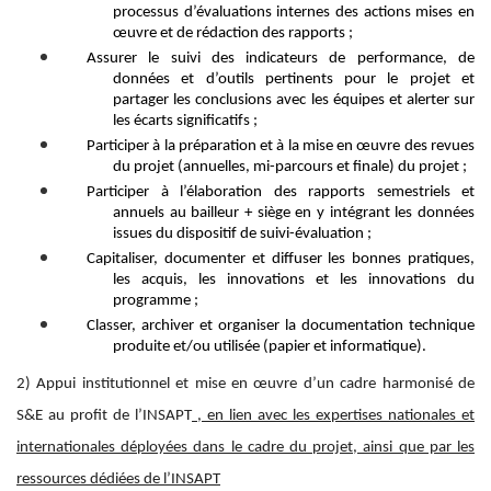
processus d’évaluations internes des actions mis
es
en
œuvre
et de rédaction des rapports
;
Assurer le suivi d
es
indicateurs de performance, de
données et d’outils pertinents pour le projet et
partager les conclusions avec les équipes et alerter sur
les écarts significatifs
;
Participer à la préparation et à la mise en œuvre des revues
d
u
projet (
annuelles, mi-parcours et finale
) du projet
;
Participer à l’élaboration des rapports semestriels et
annuels
au
bailleur
+ siège
en y intégrant les données
issues du dispositif de suivi-évaluation
;
Capitaliser, documenter et diffuser les bonnes pratiques,
les acquis, les innovations et les innovations du
programme ;
Classer, archiver et organiser la documentation technique
produite et/ou utilisée (papier et informatique)
.
2)
Appui institutionnel
et m
ise en œuvre d’un cadre harmonisé de
S&E
au profit de l’INSAPT
, en lien avec les expertises nationales et
internationales déployées dans le cadre du projet, ainsi que par les
ressources dédiées de
l
’INSAPT