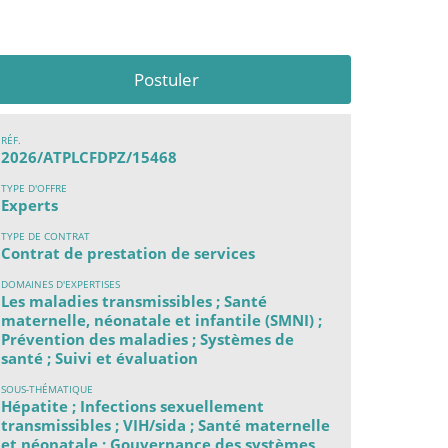
Postuler
RÉF.
2026/ATPLCFDPZ/15468
TYPE D'OFFRE
Experts
TYPE DE CONTRAT
Contrat de prestation de services
DOMAINES D'EXPERTISES
Les maladies transmissibles ; Santé
maternelle, néonatale et infantile (SMNI) ;
Prévention des maladies ; Systèmes de
santé ; Suivi et évaluation
SOUS-THÉMATIQUE
Hépatite ; Infections sexuellement
transmissibles ; VIH/sida ; Santé maternelle
et néonatale ; Gouvernance des systèmes