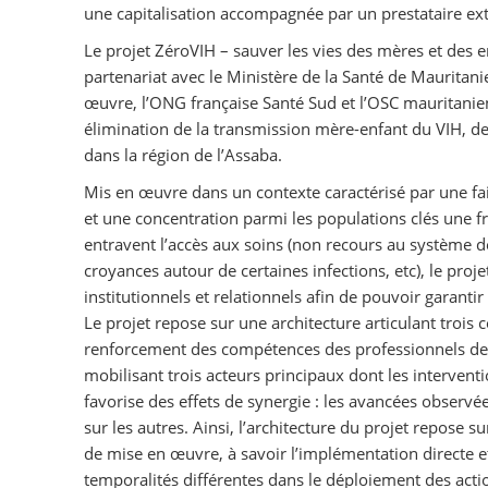
une capitalisation accompagnée par un prestataire ex
Le projet ZéroVIH – sauver les vies des mères et des 
partenariat avec le Ministère de la Santé de Mauritani
œuvre, l’ONG française Santé Sud et l’OSC mauritanienn
élimination de la transmission mère-enfant du VIH, de
dans la région de l’Assaba.
Mis en œuvre dans un contexte caractérisé par une fai
et une concentration parmi les populations clés une f
entravent l’accès aux soins (non recours au système de
croyances autour de certaines infections, etc), le pro
institutionnels et relationnels afin de pouvoir garantir
Le projet repose sur une architecture articulant tro
renforcement des compétences des professionnels de s
mobilisant trois acteurs principaux dont les intervent
favorise des effets de synergie : les avancées obser
sur les autres. Ainsi, l’architecture du projet repose
de mise en œuvre, à savoir l’implémentation directe et
temporalités différentes dans le déploiement des action