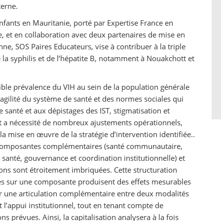
terne.
enfants en Mauritanie, porté par Expertise France en
e, et en collaboration avec deux partenaires de mise en
e, SOS Paires Educateurs, vise à contribuer à la triple
 la syphilis et de l’hépatite B, notamment à Nouakchott et
ble prévalence du VIH au sein de la population générale
ragilité du système de santé et des normes sociales qui
 santé et aux dépistages des IST, stigmatisation et
jet a nécessité de nombreux ajustements opérationnels,
 la mise en œuvre de la stratégie d’intervention identifiée..
is composantes complémentaires (santé communautaire,
anté, gouvernance et coordination institutionnelle) et
ions sont étroitement imbriquées. Cette structuration
vées sur une composante produisent des effets mesurables
 sur une articulation complémentaire entre deux modalités
 l’appui institutionnel, tout en tenant compte de
s prévues. Ainsi, la capitalisation analysera à la fois