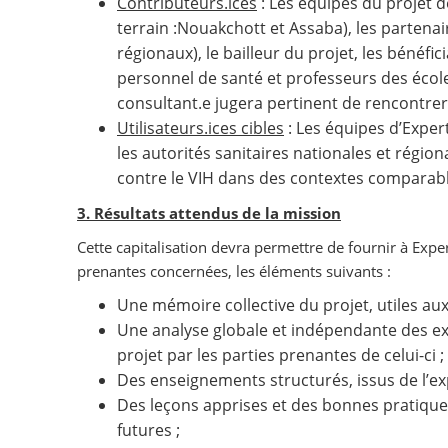
Contributeurs.ices
: Les équipes du projet d
terrain :Nouakchott et Assaba), les partenai
régionaux), le bailleur du projet, les bénéfic
personnel de santé et professeurs des école
consultant.e jugera pertinent de rencontrer
Utilisateurs.ices cibles
: Les équipes d’Exper
les autorités sanitaires nationales et régiona
contre le VIH dans des contextes comparab
3. Résultats attendus de la mission
Cette capitalisation devra permettre de fournir à Exper
prenantes concernées, les éléments suivants :
Une mémoire collective du projet, utiles aux
Une analyse globale et indépendante des ex
projet par les parties prenantes de celui-ci ;
Des enseignements structurés, issus de l’e
Des leçons apprises et des bonnes pratiques
futures ;