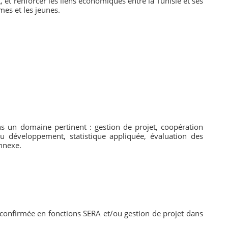
, et renforcer les liens économiques entre la Tunisie et ses
mes et les jeunes.
 un domaine pertinent : gestion de projet, coopération
du développement, statistique appliquée, évaluation des
nnexe.
confirmée en fonctions SERA et/ou gestion de projet dans