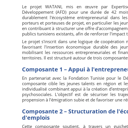
Le projet WATANI, mis en œuvre par Expertise
Développement (AFD) pour une durée de 42 mois e
durablement l'écosystème entrepreneurial dans les
porteurs et porteuses de projet, en particulier les j
en contribuant à structurer une offre d'accompagnement
publics tunisiens existants, afin de renforcer l'impact te
Le projet s'inscrit dans une logique de coopération m
favorisant l'insertion économique durable des jeu
mobilisant les ressources entrepreneuriales et fin
territoires. Il est structuré autour de trois composan
Composante 1 – Appui à l'entrepreneu
En partenariat avec la Fondation Tunisie pour le Dé
composante cible les jeunes talents en région et l
individualisé combinant appui à la création d'entrep
psychosociales. L'objectif est de sécuriser les tra
propension à l'émigration subie et de favoriser une ré
Composante 2 – Structuration de l'éc
d'emplois
Cette composante soutient, à travers un guiche