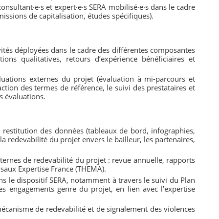
 consultant·e·s et expert·e·s SERA mobilisé·e·s dans le cadre
missions de capitalisation, études spécifiques).
vités déployées dans le cadre des différentes composantes
ions qualitatives, retours d’expérience bénéficiaires et
luations externes du projet (évaluation à mi-parcours et
ction des termes de référence, le suivi des prestataires et
s évaluations.
e restitution des données (tableaux de bord, infographies,
a redevabilité du projet envers le bailleur, les partenaires,
ternes de redevabilité du projet : revue annuelle, rapports
rsaux Expertise France (THEMA).
ans le dispositif SERA, notamment à travers le suivi du Plan
es engagements genre du projet, en lien avec l’expertise
mécanisme de redevabilité et de signalement des violences