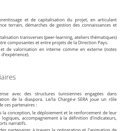
rentissage et de capitalisation du projet, en articulant
ience terrain, démarches de gestion des connaissances et
alisation transverses (peer-learning, ateliers thématiques)
tre composantes et entre projets de la Direction Pays.
n et de valorisation en interne comme en externe (notes
 d'expérience).
iaires
nse avec des structures tunisiennes engagées dans
ation de la diaspora. Le/la Chargé·e SERA joue un rôle
e ces partenaires :
 la conception, le déploiement et le renforcement de leur
s logiques, accompagnement à la définition d'indicateurs,
rts narratifs.
s partenaires à travers la préparation et l'animation de