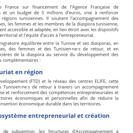
 France sur financement de l'Agence Française de
t un budget de 5 millions d'euros, vise à renforcer
 régions tunisiennes. Il soutient l'accompagnement des
eunes, les femmes et les membres de la diaspora tunisienne,
 accessible et adaptée, en lien étroit avec les dispositifs
rritorial et l'équité d'accès à l'entrepreneuriat.
igratoire équilibrée entre la Tunisie et ses diasporas, en
nes, des femmes et des Tunisien·ne·s de retour, et en
ancières de la diaspora au service du développement des
tes complémentaires :
riat en région
veloppement (FTD) et le réseau des centres ELIFE, cette
es Tunisien·ne·s de retour à travers un accompagnement
rise et renforcement des compétences entrepreneuriales et
jectoires économiques et personnelles afin de réduire la
insertion économique durable dans les territoires.
osystème entrepreneurial et création
t de subvention, les Structures d'Accompagnement à