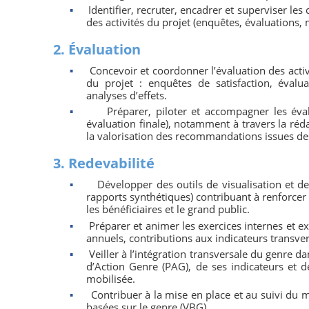
▪
Identifier, recruter, encadrer et superviser les
des activités du projet (enquêtes, évaluations, 
2. Évaluation
▪
Concevoir et coordonner l’évaluation des acti
du projet : enquêtes de satisfaction, évaluat
analyses d’effets.
▪
Préparer, piloter et accompagner les éva
évaluation finale), notamment à travers la réda
la valorisation des recommandations issues de
3. Redevabilité
▪
Développer des outils de visualisation et d
rapports synthétiques) contribuant à renforcer l
les bénéficiaires et le grand public.
▪
Préparer et animer les exercices internes et ex
annuels, contributions aux indicateurs transve
▪
Veiller à l’intégration transversale du genre d
d’Action Genre (PAG), de ses indicateurs et d
mobilisée.
▪
Contribuer à la mise en place et au suivi du 
basées sur le genre (VBG).