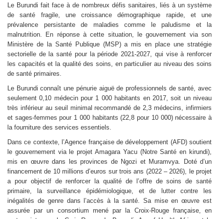
Le Burundi fait face à de nombreux défis sanitaires, liés à un système
de santé fragile, une croissance démographique rapide, et une
prévalence persistante de maladies comme le paludisme et la
malnutrition. En réponse à cette situation, le gouvernement via son
Ministère de la Santé Publique (MSP) a mis en place une stratégie
sectorielle de la santé pour la période 2021-2027, qui vise à renforcer
les capacités et la qualité des soins, en particulier au niveau des soins
de santé primaires.
Le Burundi connaît une pénurie aiguë de professionnels de santé, avec
seulement 0,10 médecin pour 1 000 habitants en 2017, soit un niveau
très inférieur au seuil minimal recommandé de 2,3 médecins, infirmiers
et sages-femmes pour 1 000 habitants (22,8 pour 10 000) nécessaire à
la fourniture des services essentiels.
Dans ce contexte, l’Agence française de développement (AFD) soutient
le gouvernement via le projet Amagara Yacu (Notre Santé en kirundi),
mis en œuvre dans les provinces de Ngozi et Muramvya. Doté d’un
financement de 10 millions d’euros sur trois ans (2022 – 2026), le projet
a pour objectif de renforcer la qualité de l’offre de soins de santé
primaire, la surveillance épidémiologique, et de lutter contre les
inégalités de genre dans l’accès à la santé. Sa mise en œuvre est
assurée par un consortium mené par la Croix-Rouge française, en