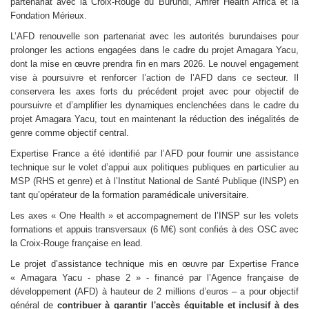
partenariat avec la Croix-Rouge du Burundi, Amref Health Africa et la
Fondation Mérieux.
L’AFD renouvelle son partenariat avec les autorités burundaises pour
prolonger les actions engagées dans le cadre du projet Amagara Yacu,
dont la mise en œuvre prendra fin en mars 2026. Le nouvel engagement
vise à poursuivre et renforcer l’action de l’AFD dans ce secteur. Il
conservera les axes forts du précédent projet avec pour objectif de
poursuivre et d’amplifier les dynamiques enclenchées dans le cadre du
projet Amagara Yacu, tout en maintenant la réduction des inégalités de
genre comme objectif central.
Expertise France a été identifié par l’AFD pour fournir une assistance
technique sur le volet d’appui aux politiques publiques en particulier au
MSP (RHS et genre) et à l’Institut National de Santé Publique (INSP) en
tant qu’opérateur de la formation paramédicale universitaire.
Les axes « One Health » et accompagnement de l’INSP sur les volets
formations et appuis transversaux (6 M€) sont confiés à des OSC avec
la Croix-Rouge française en lead.
Le projet d’assistance technique mis en œuvre par Expertise France
« Amagara Yacu - phase 2 » - financé par l’Agence française de
développement (AFD) à hauteur de 2 millions d’euros – a pour objectif
général de
contribuer
à garantir l'accès équitable et inclusif à des