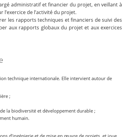
gé administratif et financier du projet, en veillant à
 l’exercice de l’activité du projet.
rer les rapports techniques et financiers de suivi des
ciper aux rapports globaux du projet et aux exercices
e
on technique internationale. Elle intervient autour de
ère ;
de la biodiversité et développement durable ;
ement humain.
ns d’ingénierie et de mise en œuvre de projets, et joue