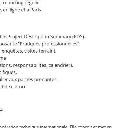
, reporting régulier
 en ligne et à Paris
nt le Project Description Summary (PDS).
omposante “Pratiques professionnelles”.
nquêtes, visites terrain).
rme
tions, responsabilités, calendrier).
cifiques.
lier aux parties prenantes.
t de clôture.
e
opération technique internationale. Elle conçoit et met en