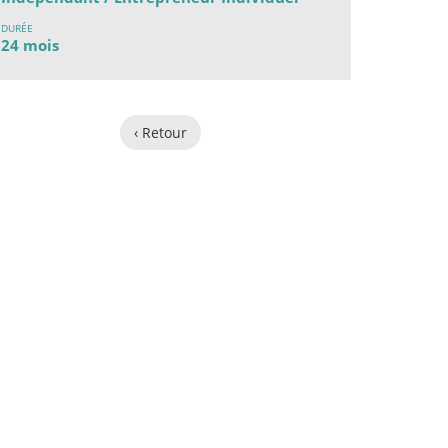
DURÉE
24 mois
‹ Retour