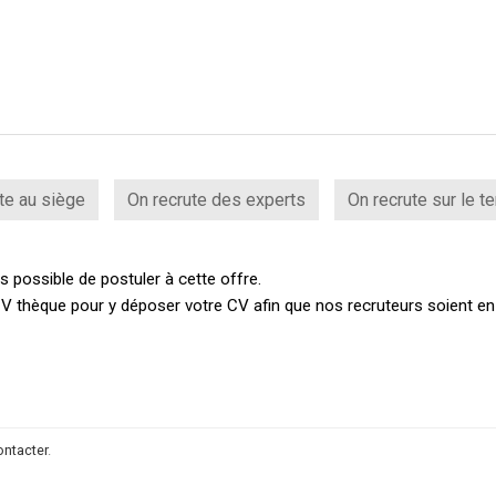
te au siège
On recrute des experts
On recrute sur le te
 possible de postuler à cette offre.
V thèque pour y déposer votre CV afin que nos recruteurs soient e
ontacter
.